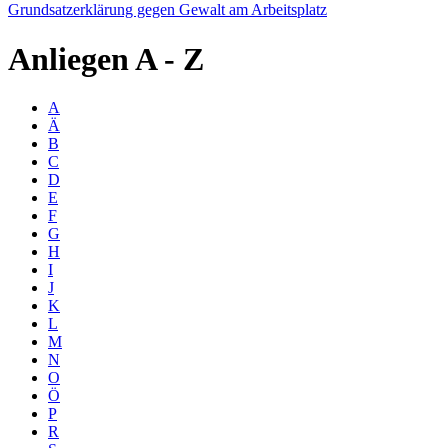
Grundsatzerklärung gegen Gewalt am Arbeitsplatz
Anliegen
A - Z
A
Ä
B
C
D
E
F
G
H
I
J
K
L
M
N
O
Ö
P
R