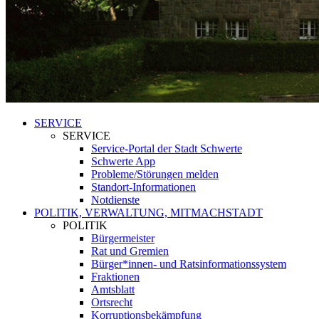
SERVICE
SERVICE
Service-Portal der Stadt Schwerte
Schwerte App
Probleme/Störungen melden
Standort-Informationen
Notdienste
POLITIK, VERWALTUNG, MITMACHSTADT
POLITIK
Bürgermeister
Rat und Gremien
Bürger*innen- und Ratsinformationssystem
Fraktionen
Amtsblatt
Ortsrecht
Korruptionsbekämpfung