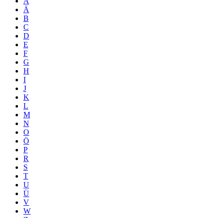
A
Ä
B
C
D
E
F
G
H
I
J
K
L
M
N
O
Ö
P
R
S
T
U
Ü
V
W