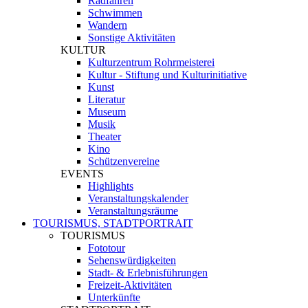
Radfahren
Schwimmen
Wandern
Sonstige Aktivitäten
KULTUR
Kulturzentrum Rohrmeisterei
Kultur - Stiftung und Kulturinitiative
Kunst
Literatur
Museum
Musik
Theater
Kino
Schützenvereine
EVENTS
Highlights
Veranstaltungskalender
Veranstaltungsräume
TOURISMUS, STADTPORTRAIT
TOURISMUS
Fototour
Sehenswürdigkeiten
Stadt- & Erlebnisführungen
Freizeit-Aktivitäten
Unterkünfte