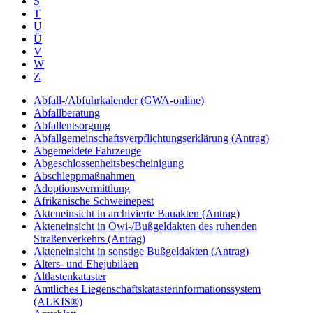
S
T
U
Ü
V
W
Z
Abfall-/Abfuhrkalender (GWA-online)
Abfallberatung
Abfallentsorgung
Abfallgemeinschaftsverpflichtungserklärung (Antrag)
Abgemeldete Fahrzeuge
Abgeschlossenheitsbescheinigung
Abschleppmaßnahmen
Adoptionsvermittlung
Afrikanische Schweinepest
Akteneinsicht in archivierte Bauakten (Antrag)
Akteneinsicht in Owi-/Bußgeldakten des ruhenden
Straßenverkehrs (Antrag)
Akteneinsicht in sonstige Bußgeldakten (Antrag)
Alters- und Ehejubiläen
Altlastenkataster
Amtliches Liegenschaftskatasterinformationssystem
(ALKIS®)