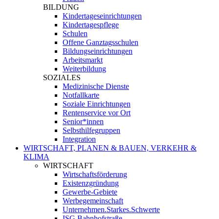
BILDUNG
Kindertageseinrichtungen
Kindertagespflege
Schulen
Offene Ganztagsschulen
Bildungseinrichtungen
Arbeitsmarkt
Weiterbildung
SOZIALES
Medizinische Dienste
Notfallkarte
Soziale Einrichtungen
Rentenservice vor Ort
Senior*innen
Selbsthilfegruppen
Integration
WIRTSCHAFT, PLANEN & BAUEN, VERKEHR &
KLIMA
WIRTSCHAFT
Wirtschaftsförderung
Existenzgründung
Gewerbe-Gebiete
Werbegemeinschaft
Unternehmen.Starkes.Schwerte
ISG Bahnhofstraße