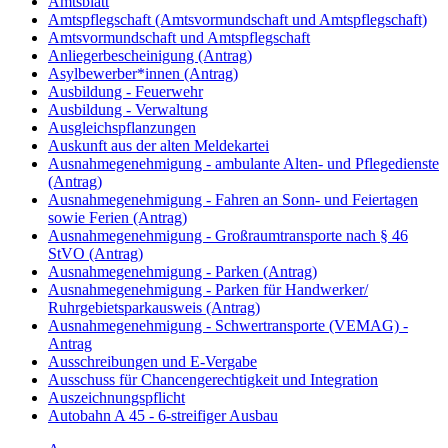
Amtsblatt
Amtspflegschaft (Amtsvormundschaft und Amtspflegschaft)
Amtsvormundschaft und Amtspflegschaft
Anliegerbescheinigung (Antrag)
Asylbewerber*innen (Antrag)
Ausbildung - Feuerwehr
Ausbildung - Verwaltung
Ausgleichspflanzungen
Auskunft aus der alten Meldekartei
Ausnahmegenehmigung - ambulante Alten- und Pflegedienste
(Antrag)
Ausnahmegenehmigung - Fahren an Sonn- und Feiertagen
sowie Ferien (Antrag)
Ausnahmegenehmigung - Großraumtransporte nach § 46
StVO (Antrag)
Ausnahmegenehmigung - Parken (Antrag)
Ausnahmegenehmigung - Parken für Handwerker/
Ruhrgebietsparkausweis (Antrag)
Ausnahmegenehmigung - Schwertransporte (VEMAG) -
Antrag
Ausschreibungen und E-Vergabe
Ausschuss für Chancengerechtigkeit und Integration
Auszeichnungspflicht
Autobahn A 45 - 6-streifiger Ausbau