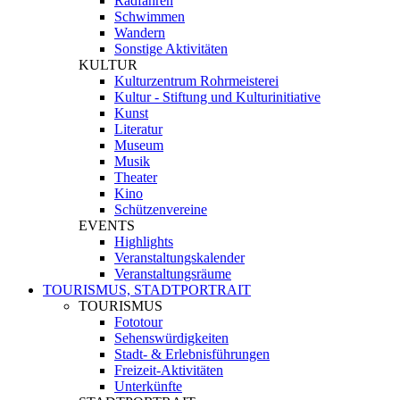
Radfahren
Schwimmen
Wandern
Sonstige Aktivitäten
KULTUR
Kulturzentrum Rohrmeisterei
Kultur - Stiftung und Kulturinitiative
Kunst
Literatur
Museum
Musik
Theater
Kino
Schützenvereine
EVENTS
Highlights
Veranstaltungskalender
Veranstaltungsräume
TOURISMUS, STADTPORTRAIT
TOURISMUS
Fototour
Sehenswürdigkeiten
Stadt- & Erlebnisführungen
Freizeit-Aktivitäten
Unterkünfte