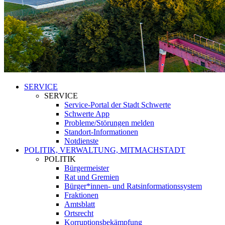
SERVICE
SERVICE
Service-Portal der Stadt Schwerte
Schwerte App
Probleme/Störungen melden
Standort-Informationen
Notdienste
POLITIK, VERWALTUNG, MITMACHSTADT
POLITIK
Bürgermeister
Rat und Gremien
Bürger*innen- und Ratsinformationssystem
Fraktionen
Amtsblatt
Ortsrecht
Korruptionsbekämpfung