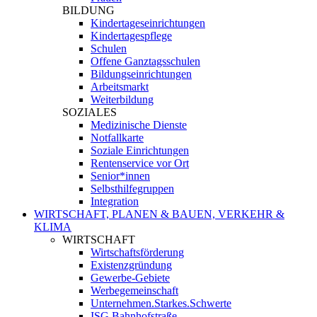
BILDUNG
Kindertageseinrichtungen
Kindertagespflege
Schulen
Offene Ganztagsschulen
Bildungseinrichtungen
Arbeitsmarkt
Weiterbildung
SOZIALES
Medizinische Dienste
Notfallkarte
Soziale Einrichtungen
Rentenservice vor Ort
Senior*innen
Selbsthilfegruppen
Integration
WIRTSCHAFT, PLANEN & BAUEN, VERKEHR &
KLIMA
WIRTSCHAFT
Wirtschaftsförderung
Existenzgründung
Gewerbe-Gebiete
Werbegemeinschaft
Unternehmen.Starkes.Schwerte
ISG Bahnhofstraße