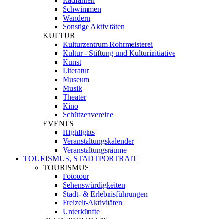
Radfahren
Schwimmen
Wandern
Sonstige Aktivitäten
KULTUR
Kulturzentrum Rohrmeisterei
Kultur - Stiftung und Kulturinitiative
Kunst
Literatur
Museum
Musik
Theater
Kino
Schützenvereine
EVENTS
Highlights
Veranstaltungskalender
Veranstaltungsräume
TOURISMUS, STADTPORTRAIT
TOURISMUS
Fototour
Sehenswürdigkeiten
Stadt- & Erlebnisführungen
Freizeit-Aktivitäten
Unterkünfte