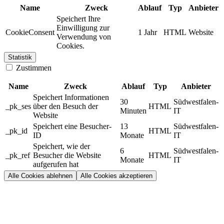
Name
Zweck
Ablauf
Typ
Anbieter
Speichert Ihre
Einwilligung zur
CookieConsent
1 Jahr
HTML
Website
Verwendung von
Cookies.
Statistik
Zustimmen
Name
Zweck
Ablauf
Typ
Anbieter
Speichert Informationen
30
Südwestfalen-
_pk_ses
über den Besuch der
HTML
Minuten
IT
Website
Speichert eine Besucher-
13
Südwestfalen-
_pk_id
HTML
ID
Monate
IT
Speichert, wie der
6
Südwestfalen-
_pk_ref
Besucher die Website
HTML
Monate
IT
aufgerufen hat
Alle Cookies ablehnen
Alle Cookies akzeptieren