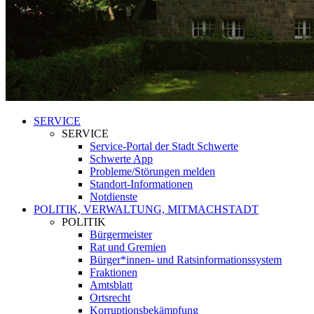
SERVICE
SERVICE
Service-Portal der Stadt Schwerte
Schwerte App
Probleme/Störungen melden
Standort-Informationen
Notdienste
POLITIK, VERWALTUNG, MITMACHSTADT
POLITIK
Bürgermeister
Rat und Gremien
Bürger*innen- und Ratsinformationssystem
Fraktionen
Amtsblatt
Ortsrecht
Korruptionsbekämpfung