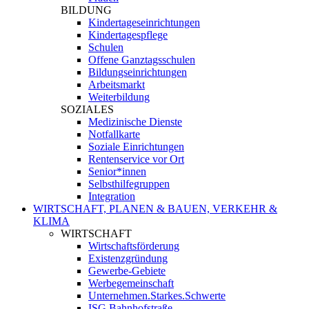
BILDUNG
Kindertageseinrichtungen
Kindertagespflege
Schulen
Offene Ganztagsschulen
Bildungseinrichtungen
Arbeitsmarkt
Weiterbildung
SOZIALES
Medizinische Dienste
Notfallkarte
Soziale Einrichtungen
Rentenservice vor Ort
Senior*innen
Selbsthilfegruppen
Integration
WIRTSCHAFT, PLANEN & BAUEN, VERKEHR &
KLIMA
WIRTSCHAFT
Wirtschaftsförderung
Existenzgründung
Gewerbe-Gebiete
Werbegemeinschaft
Unternehmen.Starkes.Schwerte
ISG Bahnhofstraße