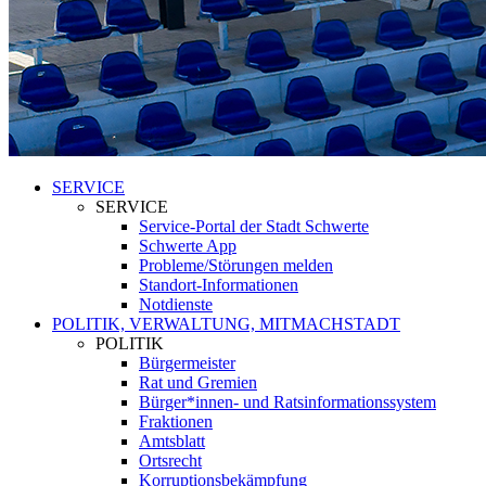
SERVICE
SERVICE
Service-Portal der Stadt Schwerte
Schwerte App
Probleme/Störungen melden
Standort-Informationen
Notdienste
POLITIK, VERWALTUNG, MITMACHSTADT
POLITIK
Bürgermeister
Rat und Gremien
Bürger*innen- und Ratsinformationssystem
Fraktionen
Amtsblatt
Ortsrecht
Korruptionsbekämpfung