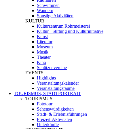
Radfahren
Schwimmen
Wandern
Sonstige Aktivitäten
KULTUR
Kulturzentrum Rohrmeisterei
Kultur - Stiftung und Kulturinitiative
Kunst
Literatur
Museum
Musik
Theater
Kino
Schützenvereine
EVENTS
Highlights
Veranstaltungskalender
Veranstaltungsräume
TOURISMUS, STADTPORTRAIT
TOURISMUS
Fototour
Sehenswürdigkeiten
Stadt- & Erlebnisführungen
Freizeit-Aktivitäten
Unterkünfte