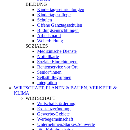
BILDUNG
Kindertageseinrichtungen
Kindertagespflege
Schulen
Offene Ganztagsschulen
Bildungseinrichtungen
Arbeitsmarkt
Weiterbildung
SOZIALES
Medizinische Dienste
Notfallkarte
Soziale Einrichtungen
Rentenservice vor Ort
Senior*innen
Selbsthilfegruppen
Integration
WIRTSCHAFT, PLANEN & BAUEN, VERKEHR &
KLIMA
WIRTSCHAFT
Wirtschaftsförderung
Existenzgründung
Gewerbe-Gebiete
Werbegemeinschaft
Unternehmen.Starkes.Schwerte
ISG Bahnhofstraße