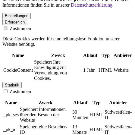
Informationen finden Sie in unserer
Datenschutzerklärung
.
Einstellungen
Erforderlich
Zustimmen
Diese Cookies werden für eine reibungslose Funktion unserer
Website benötigt.
Name
Zweck
Ablauf
Typ
Anbieter
Speichert Ihre
Einwilligung zur
CookieConsent
1 Jahr
HTML
Website
Verwendung von
Cookies.
Statistik
Zustimmen
Name
Zweck
Ablauf
Typ
Anbieter
Speichert Informationen
30
Südwestfalen-
_pk_ses
über den Besuch der
HTML
Minuten
IT
Website
Speichert eine Besucher-
13
Südwestfalen-
_pk_id
HTML
ID
Monate
IT