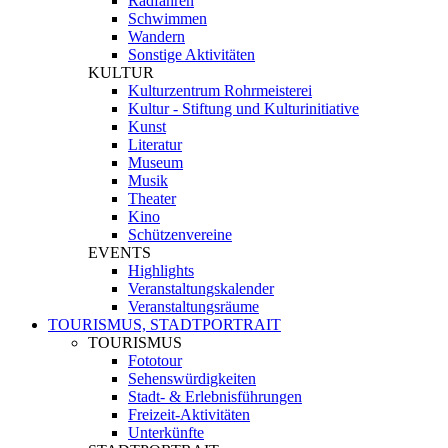
Radfahren
Schwimmen
Wandern
Sonstige Aktivitäten
KULTUR
Kulturzentrum Rohrmeisterei
Kultur - Stiftung und Kulturinitiative
Kunst
Literatur
Museum
Musik
Theater
Kino
Schützenvereine
EVENTS
Highlights
Veranstaltungskalender
Veranstaltungsräume
TOURISMUS, STADTPORTRAIT
TOURISMUS
Fototour
Sehenswürdigkeiten
Stadt- & Erlebnisführungen
Freizeit-Aktivitäten
Unterkünfte