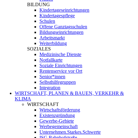
BILDUNG
Kindertageseinrichtungen
Kindertagespflege
Schulen
Offene Ganztagsschulen
Bildungseinrichtungen
Arbeitsmarkt
Weiterbildung
SOZIALES
Medizinische Dienste
Notfallkarte
Soziale Einrichtungen
Rentenservice vor Ort
Senior*innen
Selbsthilfegruppen
Integration
WIRTSCHAFT, PLANEN & BAUEN, VERKEHR &
KLIMA
WIRTSCHAFT
Wirtschaftsförderung
Existenzgründung
Gewerbe-Gebiete
Werbegemeinschaft
Unternehmen.Starkes.Schwerte
ISG Bahnhofstraße