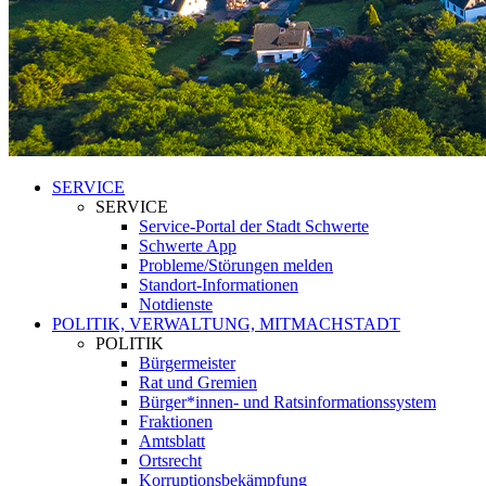
SERVICE
SERVICE
Service-Portal der Stadt Schwerte
Schwerte App
Probleme/Störungen melden
Standort-Informationen
Notdienste
POLITIK, VERWALTUNG, MITMACHSTADT
POLITIK
Bürgermeister
Rat und Gremien
Bürger*innen- und Ratsinformationssystem
Fraktionen
Amtsblatt
Ortsrecht
Korruptionsbekämpfung