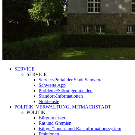
SERVICE
SERVICE
Service-Portal der Stadt Schwerte
Schwerte App
Probleme/Störungen melden
Standort-Informationen
Notdienste
POLITIK, VERWALTUNG, MITMACHSTADT
POLITIK
Bürgermeister
Rat und Gremien
Bürger*innen- und Ratsinformationssystem
Fraktionen