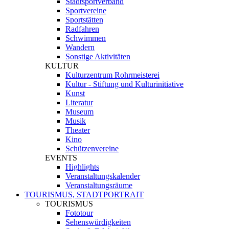
Stadtsportverband
Sportvereine
Sportstätten
Radfahren
Schwimmen
Wandern
Sonstige Aktivitäten
KULTUR
Kulturzentrum Rohrmeisterei
Kultur - Stiftung und Kulturinitiative
Kunst
Literatur
Museum
Musik
Theater
Kino
Schützenvereine
EVENTS
Highlights
Veranstaltungskalender
Veranstaltungsräume
TOURISMUS, STADTPORTRAIT
TOURISMUS
Fototour
Sehenswürdigkeiten