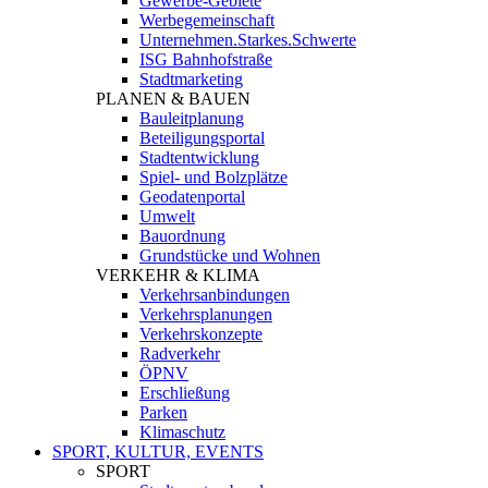
Gewerbe-Gebiete
Werbegemeinschaft
Unternehmen.Starkes.Schwerte
ISG Bahnhofstraße
Stadtmarketing
PLANEN & BAUEN
Bauleitplanung
Beteiligungsportal
Stadtentwicklung
Spiel- und Bolzplätze
Geodatenportal
Umwelt
Bauordnung
Grundstücke und Wohnen
VERKEHR & KLIMA
Verkehrsanbindungen
Verkehrsplanungen
Verkehrskonzepte
Radverkehr
ÖPNV
Erschließung
Parken
Klimaschutz
SPORT, KULTUR, EVENTS
SPORT