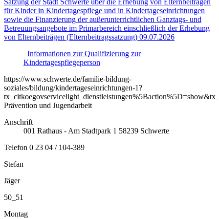
Satzung der Stadt Schwerte über die Erhebung von Elternbeiträgen
für Kinder in Kindertagespflege und in Kindertageseinrichtungen
sowie die Finanzierung der außerunterrichtlichen Ganztags- und
Betreuungsangebote im Primarbereich einschließlich der Erhebung
von Elternbeiträgen (Elternbeitragssatzung) 09.07.2026
Informationen zur Qualifizierung zur
Kindertagespflegeperson
https://www.schwerte.de/familie-bildung-
soziales/bildung/kindertageseinrichtungen-1?
tx_citkoegovservicelight_dienstleistungen%5Baction%5D=show&tx
Prävention und Jugendarbeit
Anschrift
001
Rathaus - Am Stadtpark 1
58239
Schwerte
Telefon
0 23 04 / 104-389
Stefan
Jäger
50_51
Montag