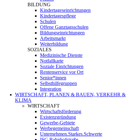
BILDUNG
Kindertageseinrichtungen
Kindertagespflege
Schulen
Offene Ganztagsschulen
Bildungseinrichtungen
Arbeitsmarkt
Weiterbildung
SOZIALES
Medizinische Dienste
Notfallkarte
Soziale Einrichtungen
Rentenservice vor Ort
Senior*innen
Selbsthilfegruppen
Integration
WIRTSCHAFT, PLANEN & BAUEN, VERKEHR &
KLIMA
WIRTSCHAFT
Wirtschaftsförderung
Existenzgründung
Gewerbe-Gebiete
Werbegemeinschaft
Unternehmen.Starkes.Schwerte
ISG Bahnhofstraße