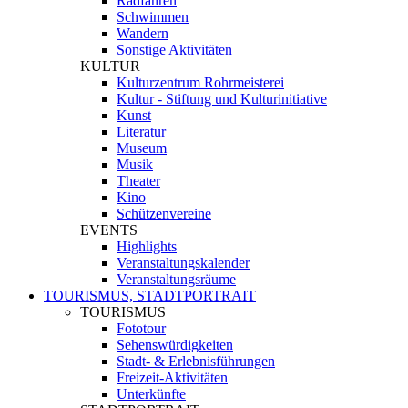
Radfahren
Schwimmen
Wandern
Sonstige Aktivitäten
KULTUR
Kulturzentrum Rohrmeisterei
Kultur - Stiftung und Kulturinitiative
Kunst
Literatur
Museum
Musik
Theater
Kino
Schützenvereine
EVENTS
Highlights
Veranstaltungskalender
Veranstaltungsräume
TOURISMUS, STADTPORTRAIT
TOURISMUS
Fototour
Sehenswürdigkeiten
Stadt- & Erlebnisführungen
Freizeit-Aktivitäten
Unterkünfte