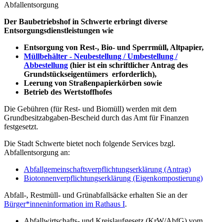
Abfallentsorgung
Der Baubetriebshof in Schwerte erbringt diverse
Entsorgungsdienstleistungen wie
Entsorgung von Rest-, Bio- und Sperrmüll, Altpapier,
Müllbehälter - Neubestellung / Umbestellung /
Abbestellung
(hier ist ein schriftlicher Antrag des
Grundstückseigentümers erforderlich),
Leerung von Straßenpapierkörben sowie
Betrieb des Wertstoffhofes
Die Gebühren (für Rest- und Biomüll) werden mit dem
Grundbesitzabgaben-Bescheid durch das Amt für Finanzen
festgesetzt.
Die Stadt Schwerte bietet noch folgende Services bzgl.
Abfallentsorgung an:
Abfallgemeinschaftsverpflichtungserklärung (Antrag)
Biotonnenverpflichtungserklärung (Eigenkompostierung)
Abfall-, Restmüll- und Grünabfallsäcke erhalten Sie an der
Bürger*inneninformation im Rathaus I
.
Abfallwirtschafts- und Kreislaufgesetz (KrW/AbfG) vom