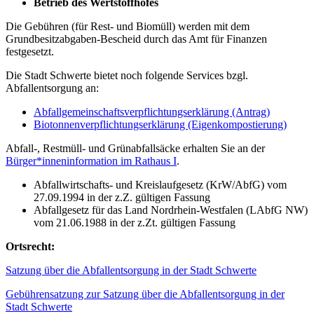
Betrieb des Wertstoffhofes
Die Gebühren (für Rest- und Biomüll) werden mit dem
Grundbesitzabgaben-Bescheid durch das Amt für Finanzen
festgesetzt.
Die Stadt Schwerte bietet noch folgende Services bzgl.
Abfallentsorgung an:
Abfallgemeinschaftsverpflichtungserklärung (Antrag)
Biotonnenverpflichtungserklärung (Eigenkompostierung)
Abfall-, Restmüll- und Grünabfallsäcke erhalten Sie an der
Bürger*inneninformation im Rathaus I
.
Abfallwirtschafts- und Kreislaufgesetz (KrW/AbfG) vom
27.09.1994 in der z.Z. gültigen Fassung
Abfallgesetz für das Land Nordrhein-Westfalen (LAbfG NW)
vom 21.06.1988 in der z.Zt. gültigen Fassung
Ortsrecht:
Satzung über die Abfallentsorgung in der Stadt Schwerte
Gebührensatzung zur Satzung über die Abfallentsorgung in der
Stadt Schwerte