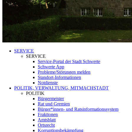
SERVICE
SERVICE
Service-Portal der Stadt Schwerte
Schwerte App
Probleme/Störungen melden
Standort-Informationen
Notdienste
POLITIK, VERWALTUNG, MITMACHSTADT
POLITIK
Bürgermeister
Rat und Gremien
Bürger*innen- und Ratsinformationssystem
Fraktionen
Amtsblatt
Ortsrecht
Korruptionsbekämpfung