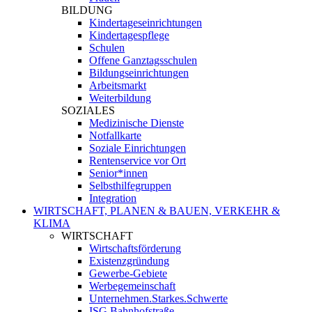
BILDUNG
Kindertageseinrichtungen
Kindertagespflege
Schulen
Offene Ganztagsschulen
Bildungseinrichtungen
Arbeitsmarkt
Weiterbildung
SOZIALES
Medizinische Dienste
Notfallkarte
Soziale Einrichtungen
Rentenservice vor Ort
Senior*innen
Selbsthilfegruppen
Integration
WIRTSCHAFT, PLANEN & BAUEN, VERKEHR &
KLIMA
WIRTSCHAFT
Wirtschaftsförderung
Existenzgründung
Gewerbe-Gebiete
Werbegemeinschaft
Unternehmen.Starkes.Schwerte
ISG Bahnhofstraße