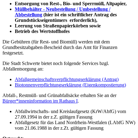
Entsorgung von Rest-, Bio- und Sperrmüll, Altpapier,
Müllbehälter - Neubestellung / Umbestellung /
Abbestellung
(hier ist ein schriftlicher Antrag des
Grundstückseigentümers erforderlich),
Leerung von Straßenpapierkörben sowie
Betrieb des Wertstoffhofes
Die Gebühren (für Rest- und Biomüll) werden mit dem
Grundbesitzabgaben-Bescheid durch das Amt für Finanzen
festgesetzt.
Die Stadt Schwerte bietet noch folgende Services bzgl.
Abfallentsorgung an:
Abfallgemeinschaftsverpflichtungserklärung (Antrag)
Biotonnenverpflichtungserklärung (Eigenkompostierung)
Abfall-, Restmüll- und Grünabfallsäcke erhalten Sie an der
Bürger*inneninformation im Rathaus I
.
Abfallwirtschafts- und Kreislaufgesetz (KrW/AbfG) vom
27.09.1994 in der z.Z. gültigen Fassung
Abfallgesetz für das Land Nordrhein-Westfalen (LAbfG NW)
vom 21.06.1988 in der z.Zt. gültigen Fassung