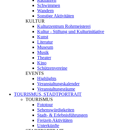
Radfahren
Schwimmen
Wandern
Sonstige Aktivitäten
KULTUR
Kulturzentrum Rohrmeisterei
Kultur - Stiftung und Kulturinitiative
Kunst
Literatur
Museum
Musik
Theater
Kino
Schützenvereine
EVENTS
Highlights
Veranstaltungskalender
Veranstaltungsräume
TOURISMUS, STADTPORTRAIT
TOURISMUS
Fototour
Sehenswürdigkeiten
Stadt- & Erlebnisführungen
Freizeit-Aktivitäten
Unterkünfte