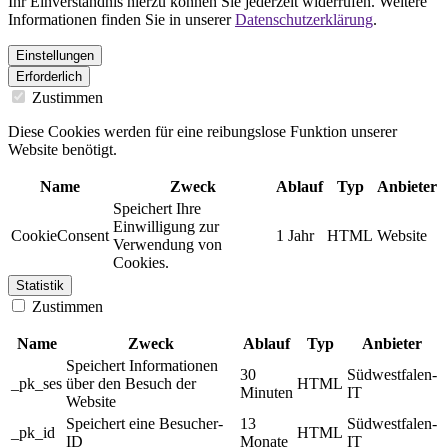
Ihr Einverständnis hierzu können Sie jederzeit widerrufen. Weitere
Informationen finden Sie in unserer
Datenschutzerklärung
.
Einstellungen
Erforderlich
Zustimmen
Diese Cookies werden für eine reibungslose Funktion unserer
Website benötigt.
Name
Zweck
Ablauf
Typ
Anbieter
Speichert Ihre
Einwilligung zur
CookieConsent
1 Jahr
HTML
Website
Verwendung von
Cookies.
Statistik
Zustimmen
Name
Zweck
Ablauf
Typ
Anbieter
Speichert Informationen
30
Südwestfalen-
_pk_ses
über den Besuch der
HTML
Minuten
IT
Website
Speichert eine Besucher-
13
Südwestfalen-
_pk_id
HTML
ID
Monate
IT