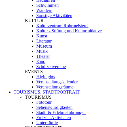
Radfahren
Schwimmen
Wandern
Sonstige Aktivitäten
KULTUR
Kulturzentrum Rohrmeisterei
Kultur - Stiftung und Kulturinitiative
Kunst
Literatur
Museum
Musik
Theater
Kino
Schützenvereine
EVENTS
Highlights
Veranstaltungskalender
Veranstaltungsräume
TOURISMUS, STADTPORTRAIT
TOURISMUS
Fototour
Sehenswürdigkeiten
Stadt- & Erlebnisführungen
Freizeit-Aktivitäten
Unterkünfte