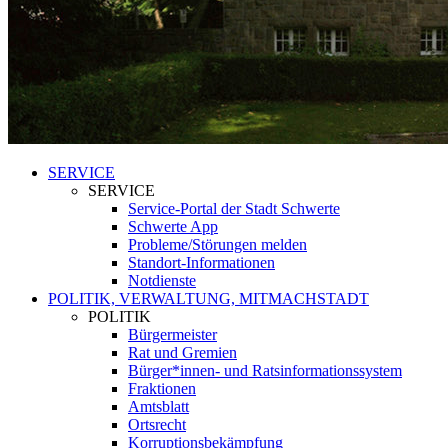
SERVICE
SERVICE
Service-Portal der Stadt Schwerte
Schwerte App
Probleme/Störungen melden
Standort-Informationen
Notdienste
POLITIK, VERWALTUNG, MITMACHSTADT
POLITIK
Bürgermeister
Rat und Gremien
Bürger*innen- und Ratsinformationssystem
Fraktionen
Amtsblatt
Ortsrecht
Korruptionsbekämpfung