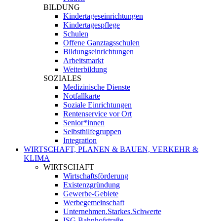
BILDUNG
Kindertageseinrichtungen
Kindertagespflege
Schulen
Offene Ganztagsschulen
Bildungseinrichtungen
Arbeitsmarkt
Weiterbildung
SOZIALES
Medizinische Dienste
Notfallkarte
Soziale Einrichtungen
Rentenservice vor Ort
Senior*innen
Selbsthilfegruppen
Integration
WIRTSCHAFT, PLANEN & BAUEN, VERKEHR &
KLIMA
WIRTSCHAFT
Wirtschaftsförderung
Existenzgründung
Gewerbe-Gebiete
Werbegemeinschaft
Unternehmen.Starkes.Schwerte
ISG Bahnhofstraße