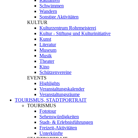
Radfahren
Schwimmen
Wandern
Sonstige Aktivitäten
KULTUR
Kulturzentrum Rohrmeisterei
Kultur - Stiftung und Kulturinitiative
Kunst
Literatur
Museum
Musik
Theater
Kino
Schützenvereine
EVENTS
Highlights
Veranstaltungskalender
Veranstaltungsräume
TOURISMUS, STADTPORTRAIT
TOURISMUS
Fototour
Sehenswürdigkeiten
Stadt- & Erlebnisführungen
Freizeit-Aktivitäten
Unterkünfte