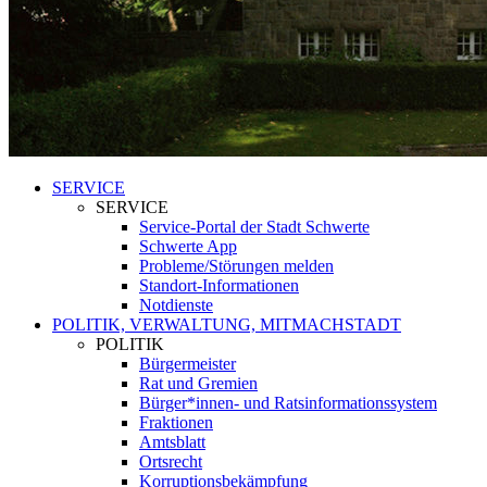
SERVICE
SERVICE
Service-Portal der Stadt Schwerte
Schwerte App
Probleme/Störungen melden
Standort-Informationen
Notdienste
POLITIK, VERWALTUNG, MITMACHSTADT
POLITIK
Bürgermeister
Rat und Gremien
Bürger*innen- und Ratsinformationssystem
Fraktionen
Amtsblatt
Ortsrecht
Korruptionsbekämpfung