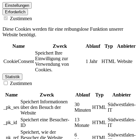
Einstellungen
Erforderlich
Zustimmen
Diese Cookies werden für eine reibungslose Funktion unserer
Website benötigt.
Name
Zweck
Ablauf
Typ
Anbieter
Speichert Ihre
Einwilligung zur
CookieConsent
1 Jahr
HTML
Website
Verwendung von
Cookies.
Statistik
Zustimmen
Name
Zweck
Ablauf
Typ
Anbieter
Speichert Informationen
30
Südwestfalen-
_pk_ses
über den Besuch der
HTML
Minuten
IT
Website
Speichert eine Besucher-
13
Südwestfalen-
_pk_id
HTML
ID
Monate
IT
Speichert, wie der
6
Südwestfalen-
_pk_ref
Besucher die Website
HTML