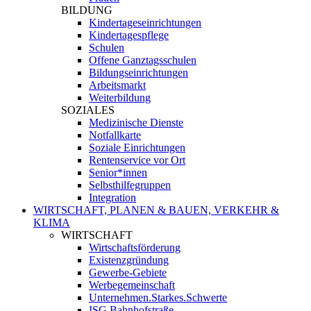
BILDUNG
Kindertageseinrichtungen
Kindertagespflege
Schulen
Offene Ganztagsschulen
Bildungseinrichtungen
Arbeitsmarkt
Weiterbildung
SOZIALES
Medizinische Dienste
Notfallkarte
Soziale Einrichtungen
Rentenservice vor Ort
Senior*innen
Selbsthilfegruppen
Integration
WIRTSCHAFT, PLANEN & BAUEN, VERKEHR &
KLIMA
WIRTSCHAFT
Wirtschaftsförderung
Existenzgründung
Gewerbe-Gebiete
Werbegemeinschaft
Unternehmen.Starkes.Schwerte
ISG Bahnhofstraße