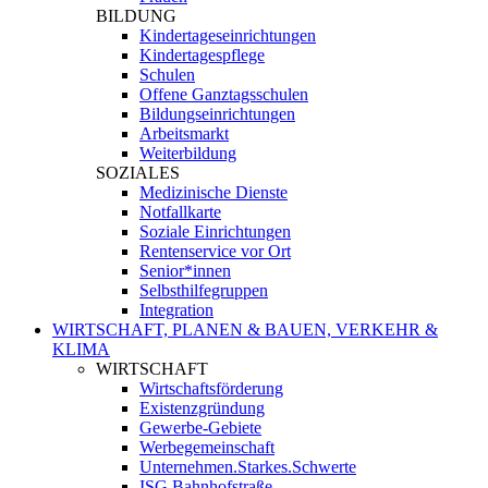
BILDUNG
Kindertageseinrichtungen
Kindertagespflege
Schulen
Offene Ganztagsschulen
Bildungseinrichtungen
Arbeitsmarkt
Weiterbildung
SOZIALES
Medizinische Dienste
Notfallkarte
Soziale Einrichtungen
Rentenservice vor Ort
Senior*innen
Selbsthilfegruppen
Integration
WIRTSCHAFT, PLANEN & BAUEN, VERKEHR &
KLIMA
WIRTSCHAFT
Wirtschaftsförderung
Existenzgründung
Gewerbe-Gebiete
Werbegemeinschaft
Unternehmen.Starkes.Schwerte
ISG Bahnhofstraße