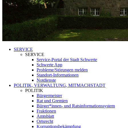
SERVICE
SERVICE
Service-Portal der Stadt Schwerte
Schwerte App
Probleme/Störungen melden
Standort-Informationen
Notdienste
POLITIK, VERWALTUNG, MITMACHSTADT
POLITIK
Bürgermeister
Rat und Gremien
Bürger*innen- und Ratsinformationssystem
Fraktionen
Amtsblatt
Ortsrecht
Korruptionsbekämpfung