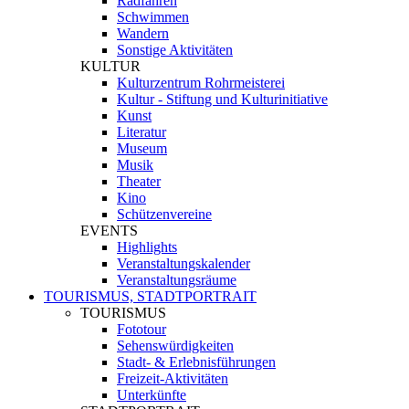
Radfahren
Schwimmen
Wandern
Sonstige Aktivitäten
KULTUR
Kulturzentrum Rohrmeisterei
Kultur - Stiftung und Kulturinitiative
Kunst
Literatur
Museum
Musik
Theater
Kino
Schützenvereine
EVENTS
Highlights
Veranstaltungskalender
Veranstaltungsräume
TOURISMUS, STADTPORTRAIT
TOURISMUS
Fototour
Sehenswürdigkeiten
Stadt- & Erlebnisführungen
Freizeit-Aktivitäten
Unterkünfte