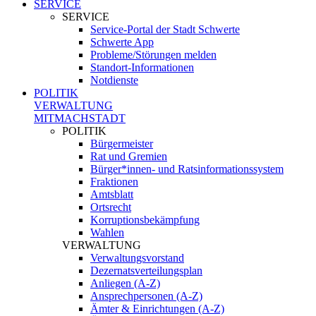
SERVICE
SERVICE
Service-Portal der Stadt Schwerte
Schwerte App
Probleme/Störungen melden
Standort-Informationen
Notdienste
POLITIK
VERWALTUNG
MITMACHSTADT
POLITIK
Bürgermeister
Rat und Gremien
Bürger*innen- und Ratsinformationssystem
Fraktionen
Amtsblatt
Ortsrecht
Korruptionsbekämpfung
Wahlen
VERWALTUNG
Verwaltungsvorstand
Dezernatsverteilungsplan
Anliegen (A-Z)
Ansprechpersonen (A-Z)
Ämter & Einrichtungen (A-Z)