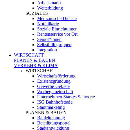
Arbeitsmarkt
Weiterbildung
SOZIALES
Medizinische Dienste
Notfallkarte
Soziale Einrichtungen
Rentenservice vor Ort
Senior*innen
Selbsthilfegruppen
Integration
WIRTSCHAFT
PLANEN & BAUEN
VERKEHR & KLIMA
WIRTSCHAFT
Wirtschaftsförderung
Existenzgründung
Gewerbe-Gebiete
Werbegemeinschaft
Unternehmen.Starkes.Schwerte
ISG Bahnhofstraße
Stadtmarketing
PLANEN & BAUEN
Bauleitplanung
Beteiligungsportal
Stadtentwicklung