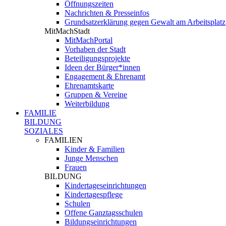
Öffnungszeiten
Nachrichten & Presseinfos
Grundsatzerklärung gegen Gewalt am Arbeitsplatz
MitMachStadt
MitMachPortal
Vorhaben der Stadt
Beteiligungsprojekte
Ideen der Bürger*innen
Engagement & Ehrenamt
Ehrenamtskarte
Gruppen & Vereine
Weiterbildung
FAMILIE
BILDUNG
SOZIALES
FAMILIEN
Kinder & Familien
Junge Menschen
Frauen
BILDUNG
Kindertageseinrichtungen
Kindertagespflege
Schulen
Offene Ganztagsschulen
Bildungseinrichtungen