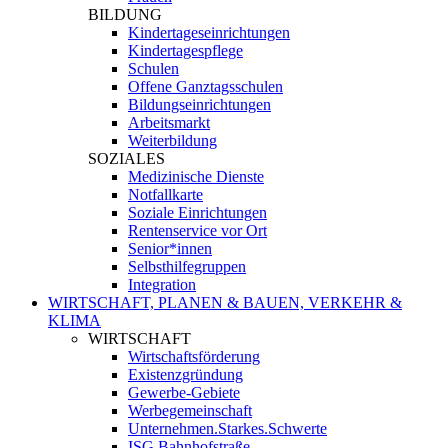
BILDUNG
Kindertageseinrichtungen
Kindertagespflege
Schulen
Offene Ganztagsschulen
Bildungseinrichtungen
Arbeitsmarkt
Weiterbildung
SOZIALES
Medizinische Dienste
Notfallkarte
Soziale Einrichtungen
Rentenservice vor Ort
Senior*innen
Selbsthilfegruppen
Integration
WIRTSCHAFT, PLANEN & BAUEN, VERKEHR &
KLIMA
WIRTSCHAFT
Wirtschaftsförderung
Existenzgründung
Gewerbe-Gebiete
Werbegemeinschaft
Unternehmen.Starkes.Schwerte
ISG Bahnhofstraße