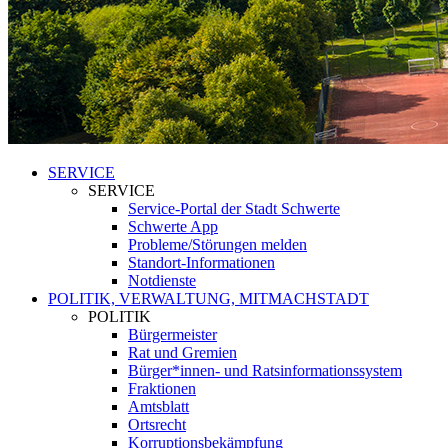
SERVICE
SERVICE
Service-Portal der Stadt Schwerte
Schwerte App
Probleme/Störungen melden
Standort-Informationen
Notdienste
POLITIK, VERWALTUNG, MITMACHSTADT
POLITIK
Bürgermeister
Rat und Gremien
Bürger*innen- und Ratsinformationssystem
Fraktionen
Amtsblatt
Ortsrecht
Korruptionsbekämpfung