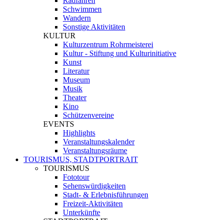
Radfahren
Schwimmen
Wandern
Sonstige Aktivitäten
KULTUR
Kulturzentrum Rohrmeisterei
Kultur - Stiftung und Kulturinitiative
Kunst
Literatur
Museum
Musik
Theater
Kino
Schützenvereine
EVENTS
Highlights
Veranstaltungskalender
Veranstaltungsräume
TOURISMUS, STADTPORTRAIT
TOURISMUS
Fototour
Sehenswürdigkeiten
Stadt- & Erlebnisführungen
Freizeit-Aktivitäten
Unterkünfte