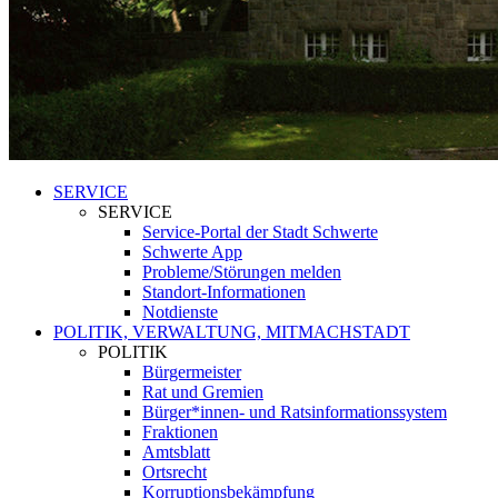
SERVICE
SERVICE
Service-Portal der Stadt Schwerte
Schwerte App
Probleme/Störungen melden
Standort-Informationen
Notdienste
POLITIK, VERWALTUNG, MITMACHSTADT
POLITIK
Bürgermeister
Rat und Gremien
Bürger*innen- und Ratsinformationssystem
Fraktionen
Amtsblatt
Ortsrecht
Korruptionsbekämpfung