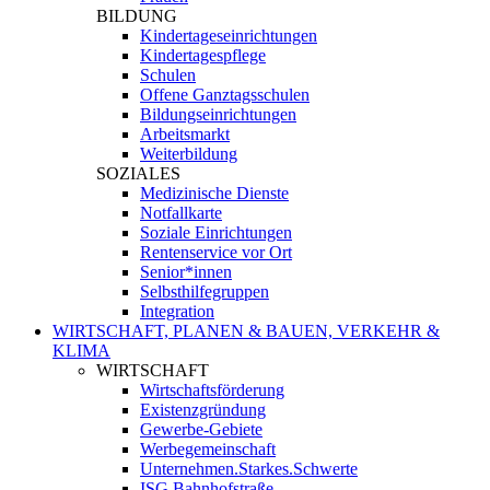
BILDUNG
Kindertageseinrichtungen
Kindertagespflege
Schulen
Offene Ganztagsschulen
Bildungseinrichtungen
Arbeitsmarkt
Weiterbildung
SOZIALES
Medizinische Dienste
Notfallkarte
Soziale Einrichtungen
Rentenservice vor Ort
Senior*innen
Selbsthilfegruppen
Integration
WIRTSCHAFT, PLANEN & BAUEN, VERKEHR &
KLIMA
WIRTSCHAFT
Wirtschaftsförderung
Existenzgründung
Gewerbe-Gebiete
Werbegemeinschaft
Unternehmen.Starkes.Schwerte
ISG Bahnhofstraße