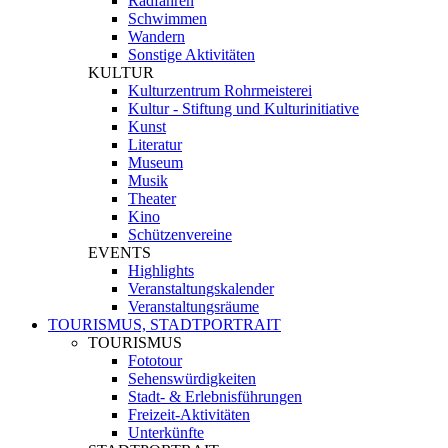
Radfahren
Schwimmen
Wandern
Sonstige Aktivitäten
KULTUR
Kulturzentrum Rohrmeisterei
Kultur - Stiftung und Kulturinitiative
Kunst
Literatur
Museum
Musik
Theater
Kino
Schützenvereine
EVENTS
Highlights
Veranstaltungskalender
Veranstaltungsräume
TOURISMUS, STADTPORTRAIT
TOURISMUS
Fototour
Sehenswürdigkeiten
Stadt- & Erlebnisführungen
Freizeit-Aktivitäten
Unterkünfte