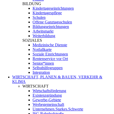
BILDUNG
Kindertageseinrichtungen
Kindertagespflege
Schulen
Offene Ganztagsschulen
Bildungseinrichtungen
Arbeitsmarkt
Weiterbildung
SOZIALES
Medizinische Dienste
Notfallkarte
Soziale Einrichtungen
Rentenservice vor Ort
Senior*innen
Selbsthilfegruppen
Integration
WIRTSCHAFT, PLANEN & BAUEN, VERKEHR &
KLIMA
WIRTSCHAFT
Wirtschaftsförderung
Existenzgründung
Gewerbe-Gebiete
Werbegemeinschaft
Unternehmen.Starkes.Schwerte
ISG Bahnhofstraße