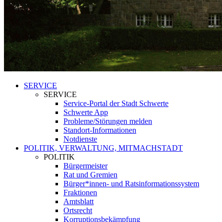
SERVICE
SERVICE
Service-Portal der Stadt Schwerte
Schwerte App
Probleme/Störungen melden
Standort-Informationen
Notdienste
POLITIK, VERWALTUNG, MITMACHSTADT
POLITIK
Bürgermeister
Rat und Gremien
Bürger*innen- und Ratsinformationssystem
Fraktionen
Amtsblatt
Ortsrecht
Korruptionsbekämpfung