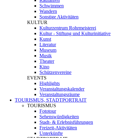
Radfahren
Schwimmen
Wandern
Sonstige Aktivitäten
KULTUR
Kulturzentrum Rohrmeisterei
Kultur - Stiftung und Kulturinitiative
Kunst
Literatur
Museum
Musik
Theater
Kino
Schützenvereine
EVENTS
Highlights
Veranstaltungskalender
Veranstaltungsräume
TOURISMUS, STADTPORTRAIT
TOURISMUS
Fototour
Sehenswürdigkeiten
Stadt- & Erlebnisführungen
Freizeit-Aktivitäten
Unterkünfte