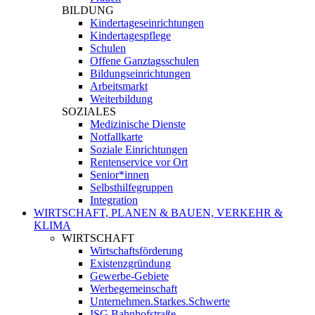
BILDUNG
Kindertageseinrichtungen
Kindertagespflege
Schulen
Offene Ganztagsschulen
Bildungseinrichtungen
Arbeitsmarkt
Weiterbildung
SOZIALES
Medizinische Dienste
Notfallkarte
Soziale Einrichtungen
Rentenservice vor Ort
Senior*innen
Selbsthilfegruppen
Integration
WIRTSCHAFT, PLANEN & BAUEN, VERKEHR &
KLIMA
WIRTSCHAFT
Wirtschaftsförderung
Existenzgründung
Gewerbe-Gebiete
Werbegemeinschaft
Unternehmen.Starkes.Schwerte
ISG Bahnhofstraße