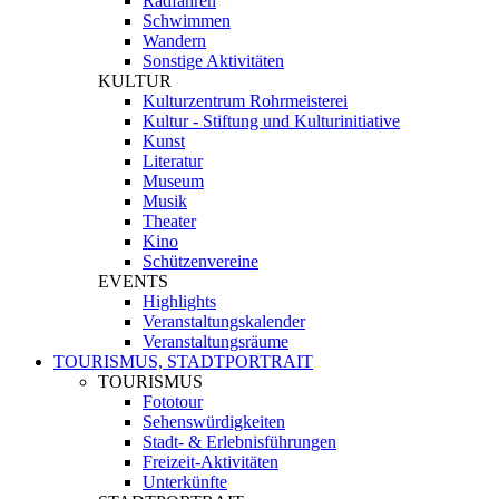
Radfahren
Schwimmen
Wandern
Sonstige Aktivitäten
KULTUR
Kulturzentrum Rohrmeisterei
Kultur - Stiftung und Kulturinitiative
Kunst
Literatur
Museum
Musik
Theater
Kino
Schützenvereine
EVENTS
Highlights
Veranstaltungskalender
Veranstaltungsräume
TOURISMUS, STADTPORTRAIT
TOURISMUS
Fototour
Sehenswürdigkeiten
Stadt- & Erlebnisführungen
Freizeit-Aktivitäten
Unterkünfte