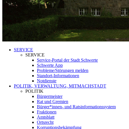
SERVICE
SERVICE
Service-Portal der Stadt Schwerte
Schwerte App
Probleme/Störungen melden
Standort-Informationen
Notdienste
POLITIK, VERWALTUNG, MITMACHSTADT
POLITIK
Bürgermeister
Rat und Gremien
Bürger*innen- und Ratsinformationssystem
Fraktionen
Amtsblatt
Ortsrecht
Korruptionsbekämpfung