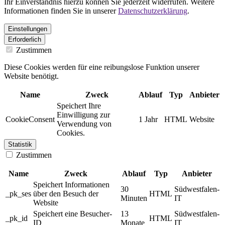
Ihr Einverständnis hierzu können Sie jederzeit widerrufen. Weitere
Informationen finden Sie in unserer
Datenschutzerklärung
.
Einstellungen
Erforderlich
Zustimmen
Diese Cookies werden für eine reibungslose Funktion unserer
Website benötigt.
Name
Zweck
Ablauf
Typ
Anbieter
Speichert Ihre
Einwilligung zur
CookieConsent
1 Jahr
HTML
Website
Verwendung von
Cookies.
Statistik
Zustimmen
Name
Zweck
Ablauf
Typ
Anbieter
Speichert Informationen
30
Südwestfalen-
_pk_ses
über den Besuch der
HTML
Minuten
IT
Website
Speichert eine Besucher-
13
Südwestfalen-
_pk_id
HTML
ID
Monate
IT