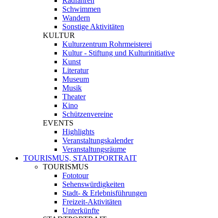
Radfahren
Schwimmen
Wandern
Sonstige Aktivitäten
KULTUR
Kulturzentrum Rohrmeisterei
Kultur - Stiftung und Kulturinitiative
Kunst
Literatur
Museum
Musik
Theater
Kino
Schützenvereine
EVENTS
Highlights
Veranstaltungskalender
Veranstaltungsräume
TOURISMUS, STADTPORTRAIT
TOURISMUS
Fototour
Sehenswürdigkeiten
Stadt- & Erlebnisführungen
Freizeit-Aktivitäten
Unterkünfte