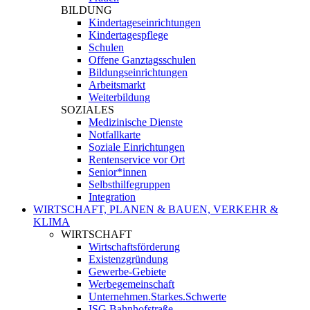
BILDUNG
Kindertageseinrichtungen
Kindertagespflege
Schulen
Offene Ganztagsschulen
Bildungseinrichtungen
Arbeitsmarkt
Weiterbildung
SOZIALES
Medizinische Dienste
Notfallkarte
Soziale Einrichtungen
Rentenservice vor Ort
Senior*innen
Selbsthilfegruppen
Integration
WIRTSCHAFT, PLANEN & BAUEN, VERKEHR &
KLIMA
WIRTSCHAFT
Wirtschaftsförderung
Existenzgründung
Gewerbe-Gebiete
Werbegemeinschaft
Unternehmen.Starkes.Schwerte
ISG Bahnhofstraße