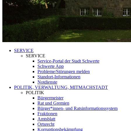
SERVICE
SERVICE
Service-Portal der Stadt Schwerte
Schwerte App
Probleme/Störungen melden
Standort-Informationen
Notdienste
POLITIK, VERWALTUNG, MITMACHSTADT
POLITIK
Bürgermeister
Rat und Gremien
Bürger*innen- und Ratsinformationssystem
Fraktionen
Amtsblatt
Ortsrecht
Korruptionsbekämpfung