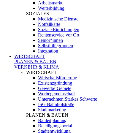
Arbeitsmarkt
Weiterbildung
SOZIALES
Medizinische Dienste
Notfallkarte
Soziale Einrichtungen
Rentenservice vor Ort
Senior*innen
Selbsthilfegruppen
Integration
WIRTSCHAFT
PLANEN & BAUEN
VERKEHR & KLIMA
WIRTSCHAFT
Wirtschaftsförderung
Existenzgründung
Gewerbe-Gebiete
Werbegemeinschaft
Unternehmen.Starkes.Schwerte
ISG Bahnhofstraße
Stadtmarketing
PLANEN & BAUEN
Bauleitplanung
Beteiligungsportal
Stadtentwicklung