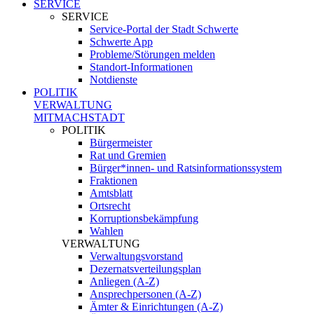
SERVICE
SERVICE
Service-Portal der Stadt Schwerte
Schwerte App
Probleme/Störungen melden
Standort-Informationen
Notdienste
POLITIK
VERWALTUNG
MITMACHSTADT
POLITIK
Bürgermeister
Rat und Gremien
Bürger*innen- und Ratsinformationssystem
Fraktionen
Amtsblatt
Ortsrecht
Korruptionsbekämpfung
Wahlen
VERWALTUNG
Verwaltungsvorstand
Dezernatsverteilungsplan
Anliegen (A-Z)
Ansprechpersonen (A-Z)
Ämter & Einrichtungen (A-Z)