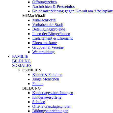
Öffnungszeiten
Nachrichten & Presseinfos
Grundsatzerklärung gegen Gewalt am Arbeitsplatz
MitMachStadt
MitMachPortal
Vorhaben der Stadt
Beteiligungsprojekte
Ideen der Bürger*innen
Engagement & Ehrenamt
Ehrenamtskarte
Gruppen & Vereine
Weiterbildung
FAMILIE
BILDUNG
SOZIALES
FAMILIEN
Kinder & Familien
Junge Menschen
Frauen
BILDUNG
Kindertageseinrichtungen
Kindertagespflege
Schulen
Offene Ganztagsschulen
Bildungseinrichtungen