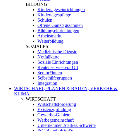
BILDUNG
Kindertageseinrichtungen
Kindertagespflege
Schulen
Offene Ganztagsschulen
Bildungseinrichtungen
Arbeitsmarkt
Weiterbildung
SOZIALES
Medizinische Dienste
Notfallkarte
Soziale Einrichtungen
Rentenservice vor Ort
Senior*innen
Selbsthilfegruppen
Integration
WIRTSCHAFT, PLANEN & BAUEN, VERKEHR &
KLIMA
WIRTSCHAFT
Wirtschaftsförderung
Existenzgründung
Gewerbe-Gebiete
Werbegemeinschaft
Unternehmen.Starkes.Schwerte
ISG Bahnhofstraße