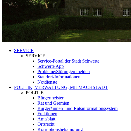
SERVICE
SERVICE
Service-Portal der Stadt Schwerte
Schwerte App
Probleme/Störungen melden
Standort-Informationen
Notdienste
POLITIK, VERWALTUNG, MITMACHSTADT
POLITIK
Bürgermeister
Rat und Gremien
Bürger*innen- und Ratsinformationssystem
Fraktionen
Amtsblatt
Ortsrecht
Korruptionsbekämpfung