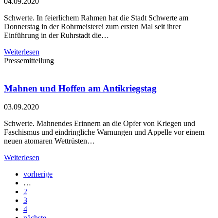
04.09.2020
Schwerte. In feierlichem Rahmen hat die Stadt Schwerte am
Donnerstag in der Rohrmeisterei zum ersten Mal seit ihrer
Einführung in der Ruhrstadt die…
Weiterlesen
Pressemitteilung
Mahnen und Hoffen am Antikriegstag
03.09.2020
Schwerte. Mahnendes Erinnern an die Opfer von Kriegen und
Faschismus und eindringliche Warnungen und Appelle vor einem
neuen atomaren Wettrüsten…
Weiterlesen
vorherige
…
2
3
4
nächste