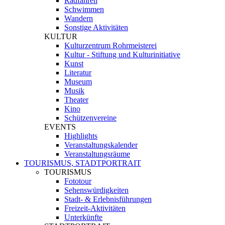
Radfahren
Schwimmen
Wandern
Sonstige Aktivitäten
KULTUR
Kulturzentrum Rohrmeisterei
Kultur - Stiftung und Kulturinitiative
Kunst
Literatur
Museum
Musik
Theater
Kino
Schützenvereine
EVENTS
Highlights
Veranstaltungskalender
Veranstaltungsräume
TOURISMUS, STADTPORTRAIT
TOURISMUS
Fototour
Sehenswürdigkeiten
Stadt- & Erlebnisführungen
Freizeit-Aktivitäten
Unterkünfte