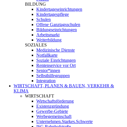
BILDUNG
Kindertageseinrichtungen
Kindertagespflege
Schulen
Offene Ganztagsschulen
Bildungseinrichtungen
Arbeitsmarkt
Weiterbildung
SOZIALES
Medizinische Dienste
Notfallkarte
Soziale Einrichtungen
Rentenservice vor Ort
Senior*innen
Selbsthilfegruppen
Integration
WIRTSCHAFT, PLANEN & BAUEN, VERKEHR &
KLIMA
WIRTSCHAFT
Wirtschaftsförderung
Existenzgründung
Gewerbe-Gebiete
Werbegemeinschaft
Unternehmen.Starkes.Schwerte
ISG Bahnhofstraße