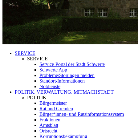
SERVICE
SERVICE
Service-Portal der Stadt Schwerte
Schwerte App
Probleme/Störungen melden
Standort-Informationen
Notdienste
POLITIK, VERWALTUNG, MITMACHSTADT
POLITIK
Bürgermeister
Rat und Gremien
Bürger*innen- und Ratsinformationssystem
Fraktionen
Amtsblatt
Ortsrecht
Korruptionsbekämpfung