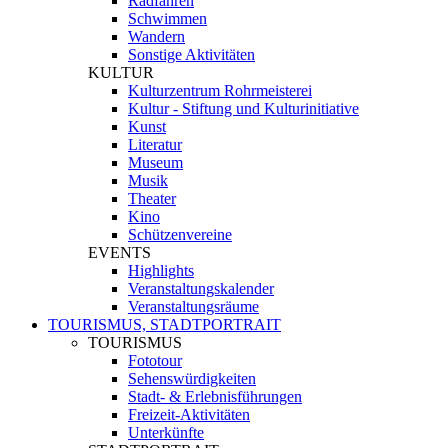
Radfahren
Schwimmen
Wandern
Sonstige Aktivitäten
KULTUR
Kulturzentrum Rohrmeisterei
Kultur - Stiftung und Kulturinitiative
Kunst
Literatur
Museum
Musik
Theater
Kino
Schützenvereine
EVENTS
Highlights
Veranstaltungskalender
Veranstaltungsräume
TOURISMUS, STADTPORTRAIT
TOURISMUS
Fototour
Sehenswürdigkeiten
Stadt- & Erlebnisführungen
Freizeit-Aktivitäten
Unterkünfte