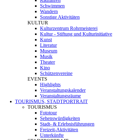
Radfahren
Schwimmen
Wandern
Sonstige Aktivitäten
KULTUR
Kulturzentrum Rohrmeisterei
Kultur - Stiftung und Kulturinitiative
Kunst
Literatur
Museum
Musik
Theater
Kino
Schützenvereine
EVENTS
Highlights
Veranstaltungskalender
Veranstaltungsräume
TOURISMUS, STADTPORTRAIT
TOURISMUS
Fototour
Sehenswürdigkeiten
Stadt- & Erlebnisführungen
Freizeit-Aktivitäten
Unterkünfte