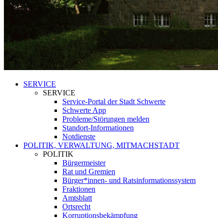
SERVICE
SERVICE
Service-Portal der Stadt Schwerte
Schwerte App
Probleme/Störungen melden
Standort-Informationen
Notdienste
POLITIK, VERWALTUNG, MITMACHSTADT
POLITIK
Bürgermeister
Rat und Gremien
Bürger*innen- und Ratsinformationssystem
Fraktionen
Amtsblatt
Ortsrecht
Korruptionsbekämpfung