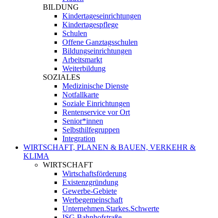
BILDUNG
Kindertageseinrichtungen
Kindertagespflege
Schulen
Offene Ganztagsschulen
Bildungseinrichtungen
Arbeitsmarkt
Weiterbildung
SOZIALES
Medizinische Dienste
Notfallkarte
Soziale Einrichtungen
Rentenservice vor Ort
Senior*innen
Selbsthilfegruppen
Integration
WIRTSCHAFT, PLANEN & BAUEN, VERKEHR &
KLIMA
WIRTSCHAFT
Wirtschaftsförderung
Existenzgründung
Gewerbe-Gebiete
Werbegemeinschaft
Unternehmen.Starkes.Schwerte
ISG Bahnhofstraße