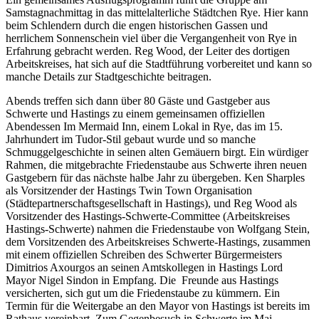
Samstagnachmittag in das mittelalterliche Städtchen Rye. Hier kann
beim Schlendern durch die engen historischen Gassen und
herrlichem Sonnenschein viel über die Vergangenheit von Rye in
Erfahrung gebracht werden. Reg Wood, der Leiter des dortigen
Arbeitskreises, hat sich auf die Stadtführung vorbereitet und kann so
manche Details zur Stadtgeschichte beitragen.
Abends treffen sich dann über 80 Gäste und Gastgeber aus
Schwerte und Hastings zu einem gemeinsamen offiziellen
Abendessen Im Mermaid Inn, einem Lokal in Rye, das im 15.
Jahrhundert im Tudor-Stil gebaut wurde und so manche
Schmuggelgeschichte in seinen alten Gemäuern birgt. Ein würdiger
Rahmen, die mitgebrachte Friedenstaube aus Schwerte ihren neuen
Gastgebern für das nächste halbe Jahr zu übergeben. Ken Sharples
als Vorsitzender der Hastings Twin Town Organisation
(Städtepartnerschaftsgesellschaft in Hastings), und Reg Wood als
Vorsitzender des Hastings-Schwerte-Committee (Arbeitskreises
Hastings-Schwerte) nahmen die Friedenstaube von Wolfgang Stein,
dem Vorsitzenden des Arbeitskreises Schwerte-Hastings, zusammen
mit einem offiziellen Schreiben des Schwerter Bürgermeisters
Dimitrios Axourgos an seinen Amtskollegen in Hastings Lord
Mayor Nigel Sindon in Empfang. Die Freunde aus Hastings
versicherten, sich gut um die Friedenstaube zu kümmern. Ein
Termin für die Weitergabe an den Mayor von Hastings ist bereits im
Rathaus vereinbart. Zum Gegenbesuch in Schwerte im Mai