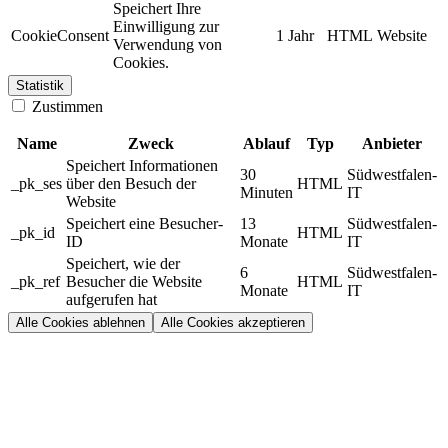
Speichert Ihre
Einwilligung zur
CookieConsent
1 Jahr
HTML
Website
Verwendung von
Cookies.
Statistik
Zustimmen
Name
Zweck
Ablauf
Typ
Anbieter
Speichert Informationen
30
Südwestfalen-
_pk_ses
über den Besuch der
HTML
Minuten
IT
Website
Speichert eine Besucher-
13
Südwestfalen-
_pk_id
HTML
ID
Monate
IT
Speichert, wie der
6
Südwestfalen-
_pk_ref
Besucher die Website
HTML
Monate
IT
aufgerufen hat
Alle Cookies ablehnen
Alle Cookies akzeptieren