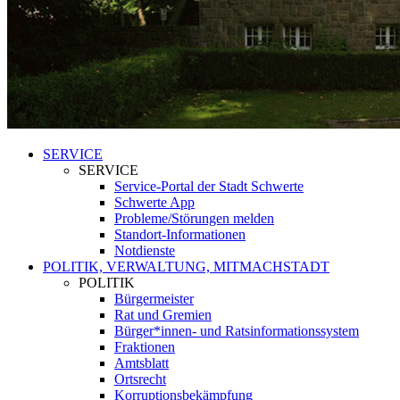
SERVICE
SERVICE
Service-Portal der Stadt Schwerte
Schwerte App
Probleme/Störungen melden
Standort-Informationen
Notdienste
POLITIK, VERWALTUNG, MITMACHSTADT
POLITIK
Bürgermeister
Rat und Gremien
Bürger*innen- und Ratsinformationssystem
Fraktionen
Amtsblatt
Ortsrecht
Korruptionsbekämpfung