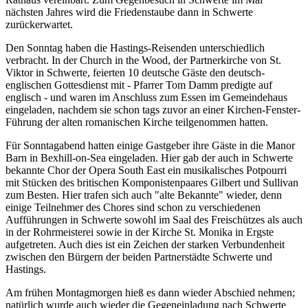
nächsten Jahres wird die Friedenstaube dann in Schwerte
zurückerwartet.
Den Sonntag haben die Hastings-Reisenden unterschiedlich
verbracht. In der Church in the Wood, der Partnerkirche von St.
Viktor in Schwerte, feierten 10 deutsche Gäste den deutsch-
englischen Gottesdienst mit - Pfarrer Tom Damm predigte auf
englisch - und waren im Anschluss zum Essen im Gemeindehaus
eingeladen, nachdem sie schon tags zuvor an einer Kirchen-Fenster-
Führung der alten romanischen Kirche teilgenommen hatten.
Für Sonntagabend hatten einige Gastgeber ihre Gäste in die Manor
Barn in Bexhill-on-Sea eingeladen. Hier gab der auch in Schwerte
bekannte Chor der Opera South East ein musikalisches Potpourri
mit Stücken des britischen Komponistenpaares Gilbert und Sullivan
zum Besten. Hier trafen sich auch "alte Bekannte" wieder, denn
einige Teilnehmer des Chores sind schon zu verschiedenen
Aufführungen in Schwerte sowohl im Saal des Freischützes als auch
in der Rohrmeisterei sowie in der Kirche St. Monika in Ergste
aufgetreten. Auch dies ist ein Zeichen der starken Verbundenheit
zwischen den Bürgern der beiden Partnerstädte Schwerte und
Hastings.
Am frühen Montagmorgen hieß es dann wieder Abschied nehmen;
natürlich wurde auch wieder die Gegeneinladung nach Schwerte