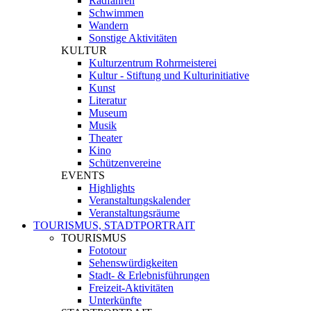
Radfahren
Schwimmen
Wandern
Sonstige Aktivitäten
KULTUR
Kulturzentrum Rohrmeisterei
Kultur - Stiftung und Kulturinitiative
Kunst
Literatur
Museum
Musik
Theater
Kino
Schützenvereine
EVENTS
Highlights
Veranstaltungskalender
Veranstaltungsräume
TOURISMUS, STADTPORTRAIT
TOURISMUS
Fototour
Sehenswürdigkeiten
Stadt- & Erlebnisführungen
Freizeit-Aktivitäten
Unterkünfte