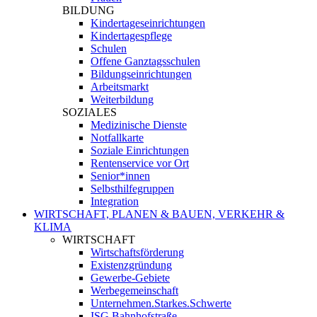
BILDUNG
Kindertageseinrichtungen
Kindertagespflege
Schulen
Offene Ganztagsschulen
Bildungseinrichtungen
Arbeitsmarkt
Weiterbildung
SOZIALES
Medizinische Dienste
Notfallkarte
Soziale Einrichtungen
Rentenservice vor Ort
Senior*innen
Selbsthilfegruppen
Integration
WIRTSCHAFT, PLANEN & BAUEN, VERKEHR &
KLIMA
WIRTSCHAFT
Wirtschaftsförderung
Existenzgründung
Gewerbe-Gebiete
Werbegemeinschaft
Unternehmen.Starkes.Schwerte
ISG Bahnhofstraße