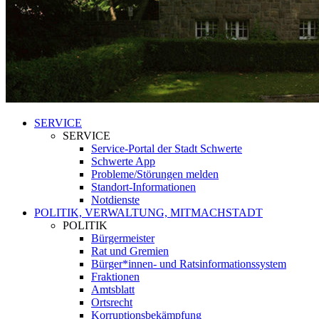
SERVICE
SERVICE
Service-Portal der Stadt Schwerte
Schwerte App
Probleme/Störungen melden
Standort-Informationen
Notdienste
POLITIK, VERWALTUNG, MITMACHSTADT
POLITIK
Bürgermeister
Rat und Gremien
Bürger*innen- und Ratsinformationssystem
Fraktionen
Amtsblatt
Ortsrecht
Korruptionsbekämpfung