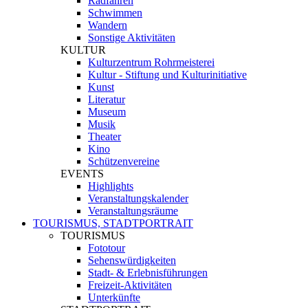
Radfahren
Schwimmen
Wandern
Sonstige Aktivitäten
KULTUR
Kulturzentrum Rohrmeisterei
Kultur - Stiftung und Kulturinitiative
Kunst
Literatur
Museum
Musik
Theater
Kino
Schützenvereine
EVENTS
Highlights
Veranstaltungskalender
Veranstaltungsräume
TOURISMUS, STADTPORTRAIT
TOURISMUS
Fototour
Sehenswürdigkeiten
Stadt- & Erlebnisführungen
Freizeit-Aktivitäten
Unterkünfte