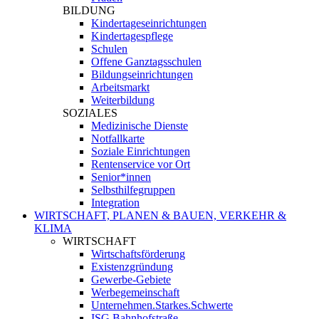
BILDUNG
Kindertageseinrichtungen
Kindertagespflege
Schulen
Offene Ganztagsschulen
Bildungseinrichtungen
Arbeitsmarkt
Weiterbildung
SOZIALES
Medizinische Dienste
Notfallkarte
Soziale Einrichtungen
Rentenservice vor Ort
Senior*innen
Selbsthilfegruppen
Integration
WIRTSCHAFT, PLANEN & BAUEN, VERKEHR &
KLIMA
WIRTSCHAFT
Wirtschaftsförderung
Existenzgründung
Gewerbe-Gebiete
Werbegemeinschaft
Unternehmen.Starkes.Schwerte
ISG Bahnhofstraße