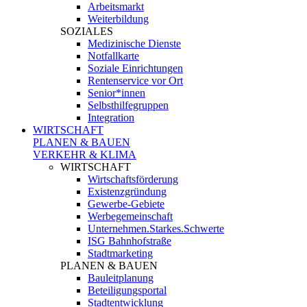
Arbeitsmarkt
Weiterbildung
SOZIALES
Medizinische Dienste
Notfallkarte
Soziale Einrichtungen
Rentenservice vor Ort
Senior*innen
Selbsthilfegruppen
Integration
WIRTSCHAFT
PLANEN & BAUEN
VERKEHR & KLIMA
WIRTSCHAFT
Wirtschaftsförderung
Existenzgründung
Gewerbe-Gebiete
Werbegemeinschaft
Unternehmen.Starkes.Schwerte
ISG Bahnhofstraße
Stadtmarketing
PLANEN & BAUEN
Bauleitplanung
Beteiligungsportal
Stadtentwicklung