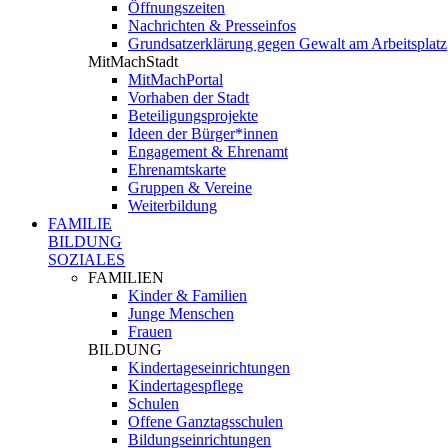
Öffnungszeiten
Nachrichten & Presseinfos
Grundsatzerklärung gegen Gewalt am Arbeitsplatz
MitMachStadt
MitMachPortal
Vorhaben der Stadt
Beteiligungsprojekte
Ideen der Bürger*innen
Engagement & Ehrenamt
Ehrenamtskarte
Gruppen & Vereine
Weiterbildung
FAMILIE
BILDUNG
SOZIALES
FAMILIEN
Kinder & Familien
Junge Menschen
Frauen
BILDUNG
Kindertageseinrichtungen
Kindertagespflege
Schulen
Offene Ganztagsschulen
Bildungseinrichtungen