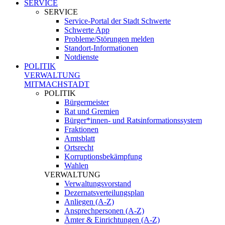
SERVICE
SERVICE
Service-Portal der Stadt Schwerte
Schwerte App
Probleme/Störungen melden
Standort-Informationen
Notdienste
POLITIK
VERWALTUNG
MITMACHSTADT
POLITIK
Bürgermeister
Rat und Gremien
Bürger*innen- und Ratsinformationssystem
Fraktionen
Amtsblatt
Ortsrecht
Korruptionsbekämpfung
Wahlen
VERWALTUNG
Verwaltungsvorstand
Dezernatsverteilungsplan
Anliegen (A-Z)
Ansprechpersonen (A-Z)
Ämter & Einrichtungen (A-Z)