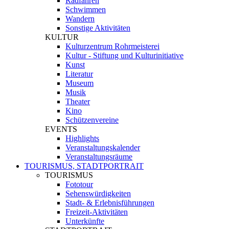
Radfahren
Schwimmen
Wandern
Sonstige Aktivitäten
KULTUR
Kulturzentrum Rohrmeisterei
Kultur - Stiftung und Kulturinitiative
Kunst
Literatur
Museum
Musik
Theater
Kino
Schützenvereine
EVENTS
Highlights
Veranstaltungskalender
Veranstaltungsräume
TOURISMUS, STADTPORTRAIT
TOURISMUS
Fototour
Sehenswürdigkeiten
Stadt- & Erlebnisführungen
Freizeit-Aktivitäten
Unterkünfte