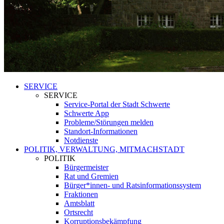
SERVICE
SERVICE
Service-Portal der Stadt Schwerte
Schwerte App
Probleme/Störungen melden
Standort-Informationen
Notdienste
POLITIK, VERWALTUNG, MITMACHSTADT
POLITIK
Bürgermeister
Rat und Gremien
Bürger*innen- und Ratsinformationssystem
Fraktionen
Amtsblatt
Ortsrecht
Korruptionsbekämpfung