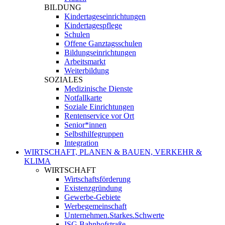
BILDUNG
Kindertageseinrichtungen
Kindertagespflege
Schulen
Offene Ganztagsschulen
Bildungseinrichtungen
Arbeitsmarkt
Weiterbildung
SOZIALES
Medizinische Dienste
Notfallkarte
Soziale Einrichtungen
Rentenservice vor Ort
Senior*innen
Selbsthilfegruppen
Integration
WIRTSCHAFT, PLANEN & BAUEN, VERKEHR &
KLIMA
WIRTSCHAFT
Wirtschaftsförderung
Existenzgründung
Gewerbe-Gebiete
Werbegemeinschaft
Unternehmen.Starkes.Schwerte
ISG Bahnhofstraße