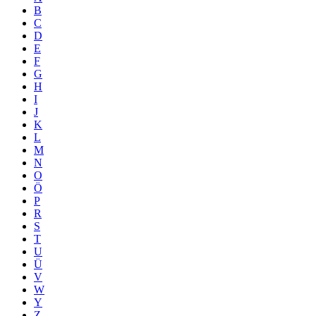
B
C
D
E
F
G
H
I
J
K
L
M
N
O
Ö
P
R
S
T
U
Ü
V
W
Y
Z