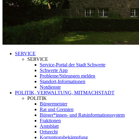
SERVICE
SERVICE
Service-Portal der Stadt Schwerte
Schwerte App
Probleme/Störungen melden
Standort-Informationen
Notdienste
POLITIK, VERWALTUNG, MITMACHSTADT
POLITIK
Bürgermeister
Rat und Gremien
Bürger*innen- und Ratsinformationssystem
Fraktionen
Amtsblatt
Ortsrecht
Korruptionsbekämpfung