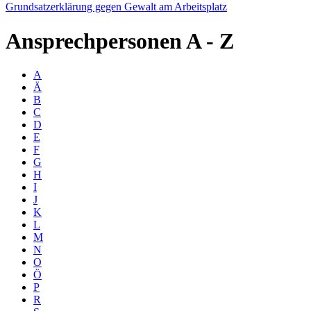
Grundsatzerklärung gegen Gewalt am Arbeitsplatz
Ansprechpersonen
A - Z
A
Ä
B
C
D
E
F
G
H
I
J
K
L
M
N
O
Ö
P
R