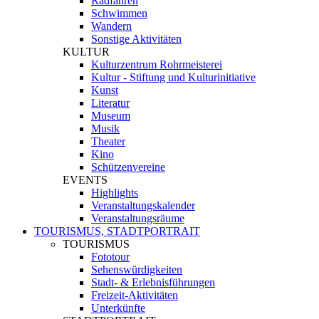
Radfahren
Schwimmen
Wandern
Sonstige Aktivitäten
KULTUR
Kulturzentrum Rohrmeisterei
Kultur - Stiftung und Kulturinitiative
Kunst
Literatur
Museum
Musik
Theater
Kino
Schützenvereine
EVENTS
Highlights
Veranstaltungskalender
Veranstaltungsräume
TOURISMUS, STADTPORTRAIT
TOURISMUS
Fototour
Sehenswürdigkeiten
Stadt- & Erlebnisführungen
Freizeit-Aktivitäten
Unterkünfte