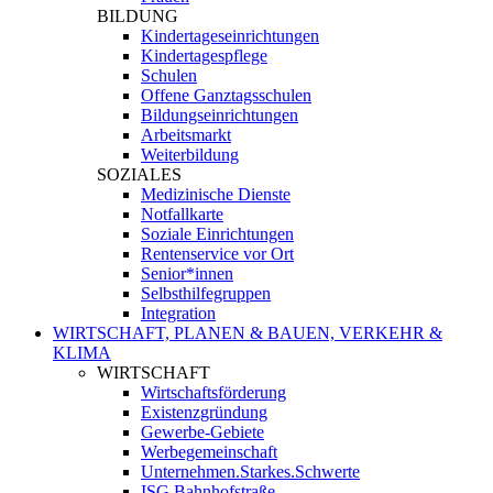
BILDUNG
Kindertageseinrichtungen
Kindertagespflege
Schulen
Offene Ganztagsschulen
Bildungseinrichtungen
Arbeitsmarkt
Weiterbildung
SOZIALES
Medizinische Dienste
Notfallkarte
Soziale Einrichtungen
Rentenservice vor Ort
Senior*innen
Selbsthilfegruppen
Integration
WIRTSCHAFT, PLANEN & BAUEN, VERKEHR &
KLIMA
WIRTSCHAFT
Wirtschaftsförderung
Existenzgründung
Gewerbe-Gebiete
Werbegemeinschaft
Unternehmen.Starkes.Schwerte
ISG Bahnhofstraße