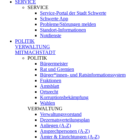
SERVICE
SERVICE
Service-Portal der Stadt Schwerte
Schwerte App
Probleme/Störungen melden
Standort-Informationen
Notdienste
POLITIK
VERWALTUNG
MITMACHSTADT
POLITIK
Bürgermeister
Rat und Gremien
Bürger*innen- und Ratsinformationssystem
Fraktionen
Amtsblatt
Ortsrecht
Korruptionsbekämpfung
Wahlen
VERWALTUNG
Verwaltungsvorstand
Dezernatsverteilungsplan
Anliegen (A-Z)
Ansprechpersonen (A-Z)
Ämter & Einrichtungen (A-Z)