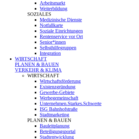
Arbeitsmarkt
Weiterbildung
SOZIALES
Medizinische Dienste
Notfallkarte
Soziale Einrichtungen
Rentenservice vor Ort
Senior*innen
Selbsthilfegruppen
Integration
WIRTSCHAFT
PLANEN & BAUEN
VERKEHR & KLIMA
WIRTSCHAFT
Wirtschaftsförderung
Existenzgründung
Gewerbe-Gebiete
Werbegemeinschaft
Unternehmen.Starkes.Schwerte
ISG Bahnhofstraße
Stadtmarketing
PLANEN & BAUEN
Bauleitplanung
Beteiligungsportal
Stadtentwicklung