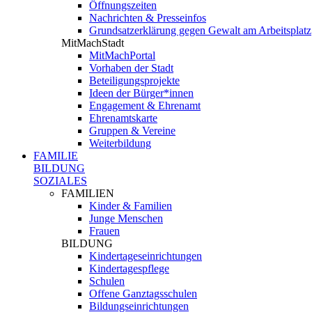
Öffnungszeiten
Nachrichten & Presseinfos
Grundsatzerklärung gegen Gewalt am Arbeitsplatz
MitMachStadt
MitMachPortal
Vorhaben der Stadt
Beteiligungsprojekte
Ideen der Bürger*innen
Engagement & Ehrenamt
Ehrenamtskarte
Gruppen & Vereine
Weiterbildung
FAMILIE
BILDUNG
SOZIALES
FAMILIEN
Kinder & Familien
Junge Menschen
Frauen
BILDUNG
Kindertageseinrichtungen
Kindertagespflege
Schulen
Offene Ganztagsschulen
Bildungseinrichtungen