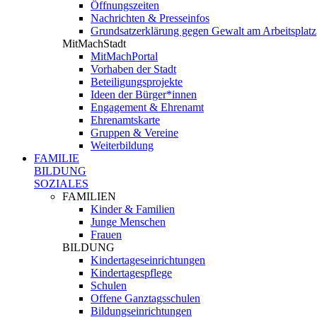
Öffnungszeiten
Nachrichten & Presseinfos
Grundsatzerklärung gegen Gewalt am Arbeitsplatz
MitMachStadt
MitMachPortal
Vorhaben der Stadt
Beteiligungsprojekte
Ideen der Bürger*innen
Engagement & Ehrenamt
Ehrenamtskarte
Gruppen & Vereine
Weiterbildung
FAMILIE
BILDUNG
SOZIALES
FAMILIEN
Kinder & Familien
Junge Menschen
Frauen
BILDUNG
Kindertageseinrichtungen
Kindertagespflege
Schulen
Offene Ganztagsschulen
Bildungseinrichtungen