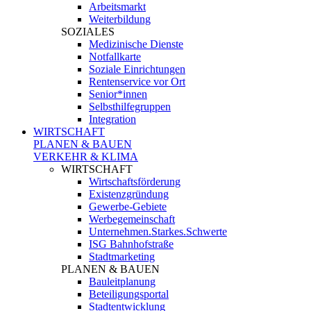
Arbeitsmarkt
Weiterbildung
SOZIALES
Medizinische Dienste
Notfallkarte
Soziale Einrichtungen
Rentenservice vor Ort
Senior*innen
Selbsthilfegruppen
Integration
WIRTSCHAFT
PLANEN & BAUEN
VERKEHR & KLIMA
WIRTSCHAFT
Wirtschaftsförderung
Existenzgründung
Gewerbe-Gebiete
Werbegemeinschaft
Unternehmen.Starkes.Schwerte
ISG Bahnhofstraße
Stadtmarketing
PLANEN & BAUEN
Bauleitplanung
Beteiligungsportal
Stadtentwicklung