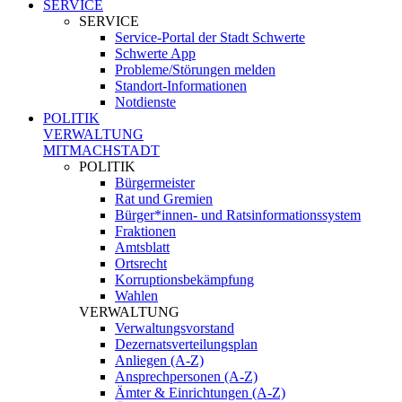
SERVICE
SERVICE
Service-Portal der Stadt Schwerte
Schwerte App
Probleme/Störungen melden
Standort-Informationen
Notdienste
POLITIK
VERWALTUNG
MITMACHSTADT
POLITIK
Bürgermeister
Rat und Gremien
Bürger*innen- und Ratsinformationssystem
Fraktionen
Amtsblatt
Ortsrecht
Korruptionsbekämpfung
Wahlen
VERWALTUNG
Verwaltungsvorstand
Dezernatsverteilungsplan
Anliegen (A-Z)
Ansprechpersonen (A-Z)
Ämter & Einrichtungen (A-Z)