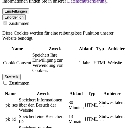
Informationen finden Sie in unserer
Datenschutzerklärung
.
Einstellungen
Erforderlich
Zustimmen
Diese Cookies werden für eine reibungslose Funktion unserer
Website benötigt.
Name
Zweck
Ablauf
Typ
Anbieter
Speichert Ihre
Einwilligung zur
CookieConsent
1 Jahr
HTML
Website
Verwendung von
Cookies.
Statistik
Zustimmen
Name
Zweck
Ablauf
Typ
Anbieter
Speichert Informationen
30
Südwestfalen-
_pk_ses
über den Besuch der
HTML
Minuten
IT
Website
Speichert eine Besucher-
13
Südwestfalen-
_pk_id
HTML
ID
Monate
IT
Speichert, wie der