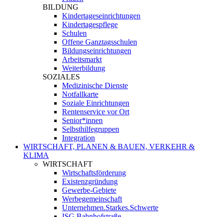
BILDUNG
Kindertageseinrichtungen
Kindertagespflege
Schulen
Offene Ganztagsschulen
Bildungseinrichtungen
Arbeitsmarkt
Weiterbildung
SOZIALES
Medizinische Dienste
Notfallkarte
Soziale Einrichtungen
Rentenservice vor Ort
Senior*innen
Selbsthilfegruppen
Integration
WIRTSCHAFT, PLANEN & BAUEN, VERKEHR &
KLIMA
WIRTSCHAFT
Wirtschaftsförderung
Existenzgründung
Gewerbe-Gebiete
Werbegemeinschaft
Unternehmen.Starkes.Schwerte
ISG Bahnhofstraße