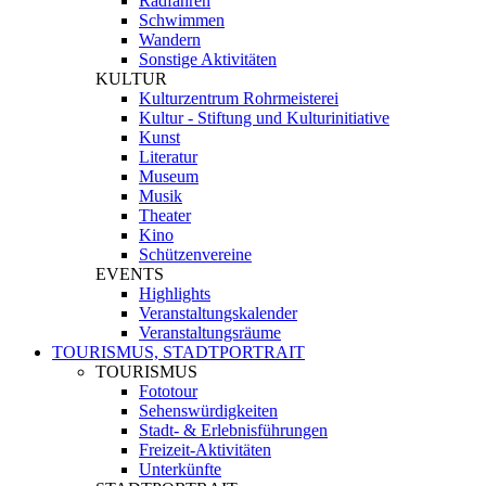
Radfahren
Schwimmen
Wandern
Sonstige Aktivitäten
KULTUR
Kulturzentrum Rohrmeisterei
Kultur - Stiftung und Kulturinitiative
Kunst
Literatur
Museum
Musik
Theater
Kino
Schützenvereine
EVENTS
Highlights
Veranstaltungskalender
Veranstaltungsräume
TOURISMUS, STADTPORTRAIT
TOURISMUS
Fototour
Sehenswürdigkeiten
Stadt- & Erlebnisführungen
Freizeit-Aktivitäten
Unterkünfte