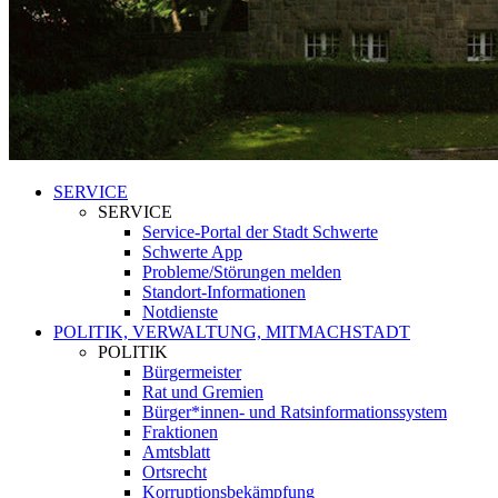
SERVICE
SERVICE
Service-Portal der Stadt Schwerte
Schwerte App
Probleme/Störungen melden
Standort-Informationen
Notdienste
POLITIK, VERWALTUNG, MITMACHSTADT
POLITIK
Bürgermeister
Rat und Gremien
Bürger*innen- und Ratsinformationssystem
Fraktionen
Amtsblatt
Ortsrecht
Korruptionsbekämpfung