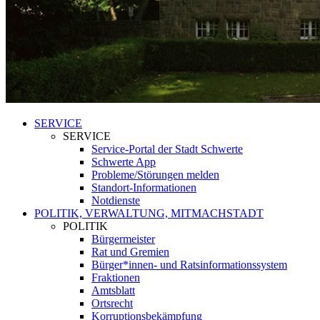
SERVICE
SERVICE
Service-Portal der Stadt Schwerte
Schwerte App
Probleme/Störungen melden
Standort-Informationen
Notdienste
POLITIK, VERWALTUNG, MITMACHSTADT
POLITIK
Bürgermeister
Rat und Gremien
Bürger*innen- und Ratsinformationssystem
Fraktionen
Amtsblatt
Ortsrecht
Korruptionsbekämpfung