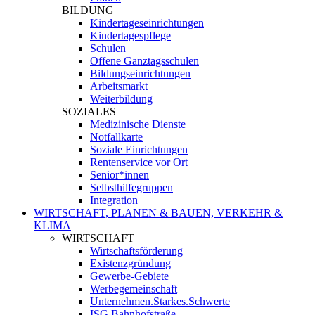
BILDUNG
Kindertageseinrichtungen
Kindertagespflege
Schulen
Offene Ganztagsschulen
Bildungseinrichtungen
Arbeitsmarkt
Weiterbildung
SOZIALES
Medizinische Dienste
Notfallkarte
Soziale Einrichtungen
Rentenservice vor Ort
Senior*innen
Selbsthilfegruppen
Integration
WIRTSCHAFT, PLANEN & BAUEN, VERKEHR &
KLIMA
WIRTSCHAFT
Wirtschaftsförderung
Existenzgründung
Gewerbe-Gebiete
Werbegemeinschaft
Unternehmen.Starkes.Schwerte
ISG Bahnhofstraße