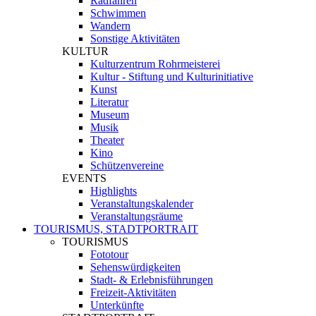
Radfahren
Schwimmen
Wandern
Sonstige Aktivitäten
KULTUR
Kulturzentrum Rohrmeisterei
Kultur - Stiftung und Kulturinitiative
Kunst
Literatur
Museum
Musik
Theater
Kino
Schützenvereine
EVENTS
Highlights
Veranstaltungskalender
Veranstaltungsräume
TOURISMUS, STADTPORTRAIT
TOURISMUS
Fototour
Sehenswürdigkeiten
Stadt- & Erlebnisführungen
Freizeit-Aktivitäten
Unterkünfte