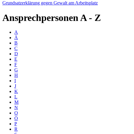
Grundsatzerklärung gegen Gewalt am Arbeitsplatz
Ansprechpersonen
A - Z
A
Ä
B
C
D
E
F
G
H
I
J
K
L
M
N
O
Ö
P
R