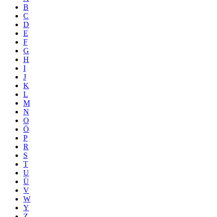
B
C
D
E
F
G
H
I
J
K
L
M
N
O
Ö
P
R
S
T
U
Ü
V
W
Y
Z