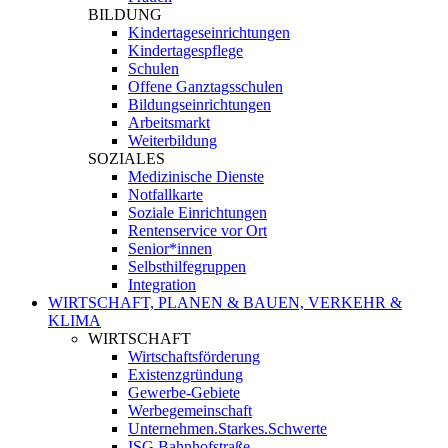
BILDUNG
Kindertageseinrichtungen
Kindertagespflege
Schulen
Offene Ganztagsschulen
Bildungseinrichtungen
Arbeitsmarkt
Weiterbildung
SOZIALES
Medizinische Dienste
Notfallkarte
Soziale Einrichtungen
Rentenservice vor Ort
Senior*innen
Selbsthilfegruppen
Integration
WIRTSCHAFT, PLANEN & BAUEN, VERKEHR &
KLIMA
WIRTSCHAFT
Wirtschaftsförderung
Existenzgründung
Gewerbe-Gebiete
Werbegemeinschaft
Unternehmen.Starkes.Schwerte
ISG Bahnhofstraße