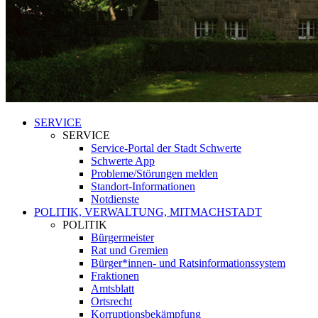
SERVICE
SERVICE
Service-Portal der Stadt Schwerte
Schwerte App
Probleme/Störungen melden
Standort-Informationen
Notdienste
POLITIK, VERWALTUNG, MITMACHSTADT
POLITIK
Bürgermeister
Rat und Gremien
Bürger*innen- und Ratsinformationssystem
Fraktionen
Amtsblatt
Ortsrecht
Korruptionsbekämpfung