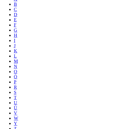
B
C
D
E
F
G
H
I
J
K
L
M
N
O
Ö
P
R
S
T
U
Ü
V
W
Y
Z