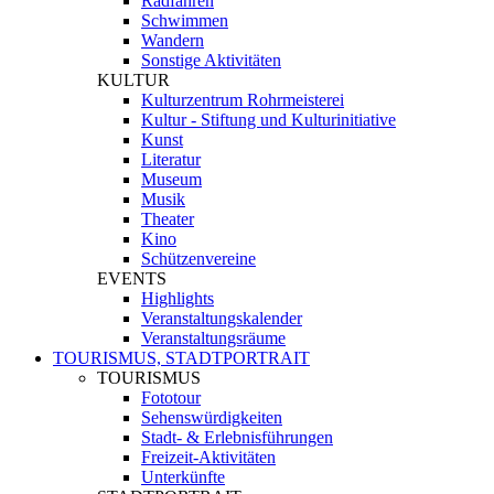
Radfahren
Schwimmen
Wandern
Sonstige Aktivitäten
KULTUR
Kulturzentrum Rohrmeisterei
Kultur - Stiftung und Kulturinitiative
Kunst
Literatur
Museum
Musik
Theater
Kino
Schützenvereine
EVENTS
Highlights
Veranstaltungskalender
Veranstaltungsräume
TOURISMUS, STADTPORTRAIT
TOURISMUS
Fototour
Sehenswürdigkeiten
Stadt- & Erlebnisführungen
Freizeit-Aktivitäten
Unterkünfte