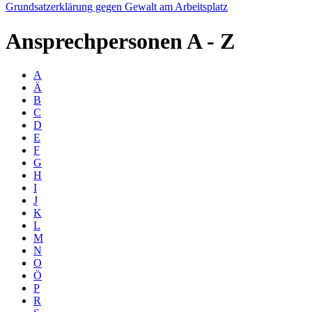
Grundsatzerklärung gegen Gewalt am Arbeitsplatz
Ansprechpersonen
A - Z
A
Ä
B
C
D
E
F
G
H
I
J
K
L
M
N
O
Ö
P
R