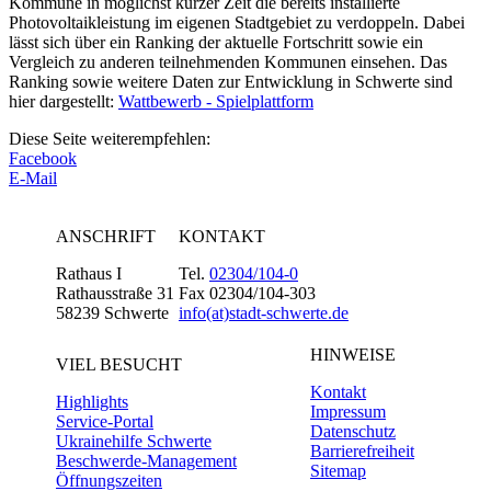
Kommune in möglichst kurzer Zeit die bereits installierte
Photovoltaikleistung im eigenen Stadtgebiet zu verdoppeln. Dabei
lässt sich über ein Ranking der aktuelle Fortschritt sowie ein
Vergleich zu anderen teilnehmenden Kommunen einsehen. Das
Ranking sowie weitere Daten zur Entwicklung in Schwerte sind
hier dargestellt:
Wattbewerb - Spielplattform
Diese Seite weiterempfehlen:
Facebook
E-Mail
ANSCHRIFT
KONTAKT
Rathaus I
Tel.
02304/104-0
Rathausstraße 31
Fax 02304/104-303
58239 Schwerte
info(at)stadt-schwerte.de
HINWEISE
VIEL BESUCHT
Kontakt
Highlights
Impressum
Service-Portal
Datenschutz
Ukrainehilfe Schwerte
Barrierefreiheit
Beschwerde-Management
Sitemap
Öffnungszeiten