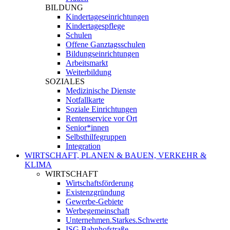
BILDUNG
Kindertageseinrichtungen
Kindertagespflege
Schulen
Offene Ganztagsschulen
Bildungseinrichtungen
Arbeitsmarkt
Weiterbildung
SOZIALES
Medizinische Dienste
Notfallkarte
Soziale Einrichtungen
Rentenservice vor Ort
Senior*innen
Selbsthilfegruppen
Integration
WIRTSCHAFT, PLANEN & BAUEN, VERKEHR &
KLIMA
WIRTSCHAFT
Wirtschaftsförderung
Existenzgründung
Gewerbe-Gebiete
Werbegemeinschaft
Unternehmen.Starkes.Schwerte
ISG Bahnhofstraße