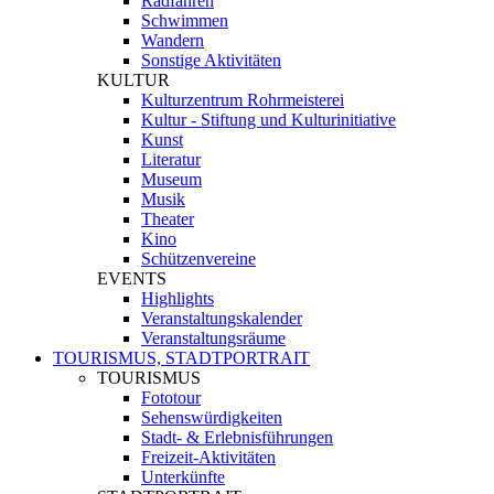
Radfahren
Schwimmen
Wandern
Sonstige Aktivitäten
KULTUR
Kulturzentrum Rohrmeisterei
Kultur - Stiftung und Kulturinitiative
Kunst
Literatur
Museum
Musik
Theater
Kino
Schützenvereine
EVENTS
Highlights
Veranstaltungskalender
Veranstaltungsräume
TOURISMUS, STADTPORTRAIT
TOURISMUS
Fototour
Sehenswürdigkeiten
Stadt- & Erlebnisführungen
Freizeit-Aktivitäten
Unterkünfte