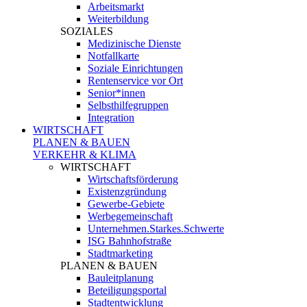
Arbeitsmarkt
Weiterbildung
SOZIALES
Medizinische Dienste
Notfallkarte
Soziale Einrichtungen
Rentenservice vor Ort
Senior*innen
Selbsthilfegruppen
Integration
WIRTSCHAFT
PLANEN & BAUEN
VERKEHR & KLIMA
WIRTSCHAFT
Wirtschaftsförderung
Existenzgründung
Gewerbe-Gebiete
Werbegemeinschaft
Unternehmen.Starkes.Schwerte
ISG Bahnhofstraße
Stadtmarketing
PLANEN & BAUEN
Bauleitplanung
Beteiligungsportal
Stadtentwicklung