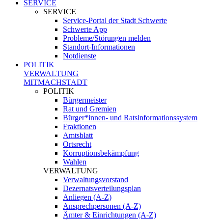
SERVICE
SERVICE
Service-Portal der Stadt Schwerte
Schwerte App
Probleme/Störungen melden
Standort-Informationen
Notdienste
POLITIK
VERWALTUNG
MITMACHSTADT
POLITIK
Bürgermeister
Rat und Gremien
Bürger*innen- und Ratsinformationssystem
Fraktionen
Amtsblatt
Ortsrecht
Korruptionsbekämpfung
Wahlen
VERWALTUNG
Verwaltungsvorstand
Dezernatsverteilungsplan
Anliegen (A-Z)
Ansprechpersonen (A-Z)
Ämter & Einrichtungen (A-Z)