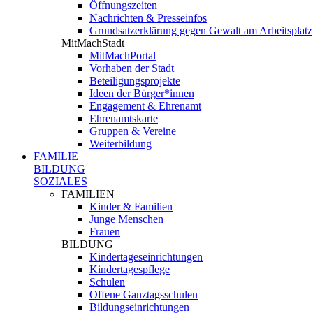
Öffnungszeiten
Nachrichten & Presseinfos
Grundsatzerklärung gegen Gewalt am Arbeitsplatz
MitMachStadt
MitMachPortal
Vorhaben der Stadt
Beteiligungsprojekte
Ideen der Bürger*innen
Engagement & Ehrenamt
Ehrenamtskarte
Gruppen & Vereine
Weiterbildung
FAMILIE
BILDUNG
SOZIALES
FAMILIEN
Kinder & Familien
Junge Menschen
Frauen
BILDUNG
Kindertageseinrichtungen
Kindertagespflege
Schulen
Offene Ganztagsschulen
Bildungseinrichtungen