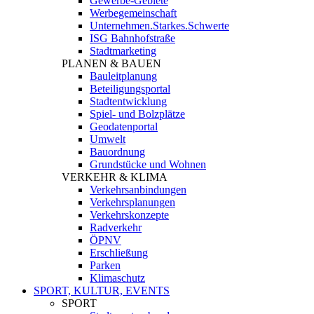
Gewerbe-Gebiete
Werbegemeinschaft
Unternehmen.Starkes.Schwerte
ISG Bahnhofstraße
Stadtmarketing
PLANEN & BAUEN
Bauleitplanung
Beteiligungsportal
Stadtentwicklung
Spiel- und Bolzplätze
Geodatenportal
Umwelt
Bauordnung
Grundstücke und Wohnen
VERKEHR & KLIMA
Verkehrsanbindungen
Verkehrsplanungen
Verkehrskonzepte
Radverkehr
ÖPNV
Erschließung
Parken
Klimaschutz
SPORT, KULTUR, EVENTS
SPORT