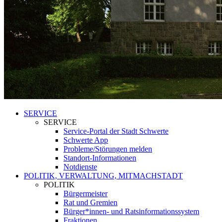
SERVICE
SERVICE
Service-Portal der Stadt Schwerte
Schwerte App
Probleme/Störungen melden
Standort-Informationen
Notdienste
POLITIK, VERWALTUNG, MITMACHSTADT
POLITIK
Bürgermeister
Rat und Gremien
Bürger*innen- und Ratsinformationssystem
Fraktionen