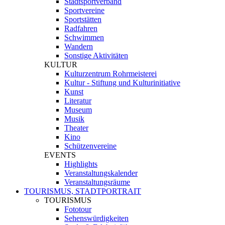
Stadtsportverband
Sportvereine
Sportstätten
Radfahren
Schwimmen
Wandern
Sonstige Aktivitäten
KULTUR
Kulturzentrum Rohrmeisterei
Kultur - Stiftung und Kulturinitiative
Kunst
Literatur
Museum
Musik
Theater
Kino
Schützenvereine
EVENTS
Highlights
Veranstaltungskalender
Veranstaltungsräume
TOURISMUS, STADTPORTRAIT
TOURISMUS
Fototour
Sehenswürdigkeiten