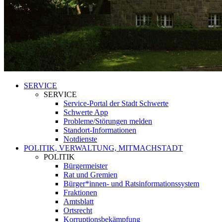
SERVICE
SERVICE
Service-Portal der Stadt Schwerte
Schwerte App
Probleme/Störungen melden
Standort-Informationen
Notdienste
POLITIK, VERWALTUNG, MITMACHSTADT
POLITIK
Bürgermeister
Rat und Gremien
Bürger*innen- und Ratsinformationssystem
Fraktionen
Amtsblatt
Ortsrecht
Korruptionsbekämpfung