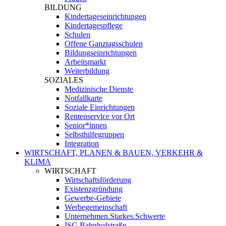
BILDUNG
Kindertageseinrichtungen
Kindertagespflege
Schulen
Offene Ganztagsschulen
Bildungseinrichtungen
Arbeitsmarkt
Weiterbildung
SOZIALES
Medizinische Dienste
Notfallkarte
Soziale Einrichtungen
Rentenservice vor Ort
Senior*innen
Selbsthilfegruppen
Integration
WIRTSCHAFT, PLANEN & BAUEN, VERKEHR &
KLIMA
WIRTSCHAFT
Wirtschaftsförderung
Existenzgründung
Gewerbe-Gebiete
Werbegemeinschaft
Unternehmen.Starkes.Schwerte
ISG Bahnhofstraße