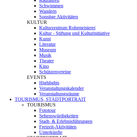
Radfahren
Schwimmen
Wandern
Sonstige Aktivitäten
KULTUR
Kulturzentrum Rohrmeisterei
Kultur - Stiftung und Kulturinitiative
Kunst
Literatur
Museum
Musik
Theater
Kino
Schützenvereine
EVENTS
Highlights
Veranstaltungskalender
Veranstaltungsräume
TOURISMUS, STADTPORTRAIT
TOURISMUS
Fototour
Sehenswürdigkeiten
Stadt- & Erlebnisführungen
Freizeit-Aktivitäten
Unterkünfte