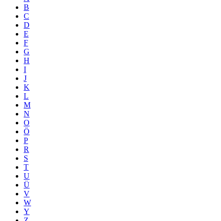
B
C
D
E
F
G
H
I
J
K
L
M
N
O
Ö
P
R
S
T
U
Ü
V
W
Y
Z