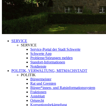
SERVICE
SERVICE
Service-Portal der Stadt Schwerte
Schwerte App
Probleme/Störungen melden
Standort-Informationen
Notdienste
POLITIK, VERWALTUNG, MITMACHSTADT
POLITIK
Bürgermeister
Rat und Gremien
Bürger*innen- und Ratsinformationssystem
Fraktionen
Amtsblatt
Ortsrecht
Korruptionsbekämpfung