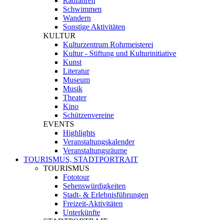
Radfahren
Schwimmen
Wandern
Sonstige Aktivitäten
KULTUR
Kulturzentrum Rohrmeisterei
Kultur - Stiftung und Kulturinitiative
Kunst
Literatur
Museum
Musik
Theater
Kino
Schützenvereine
EVENTS
Highlights
Veranstaltungskalender
Veranstaltungsräume
TOURISMUS, STADTPORTRAIT
TOURISMUS
Fototour
Sehenswürdigkeiten
Stadt- & Erlebnisführungen
Freizeit-Aktivitäten
Unterkünfte