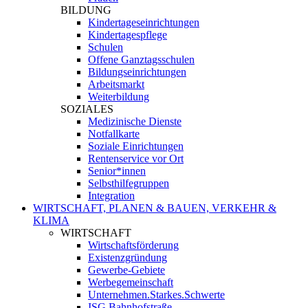
BILDUNG
Kindertageseinrichtungen
Kindertagespflege
Schulen
Offene Ganztagsschulen
Bildungseinrichtungen
Arbeitsmarkt
Weiterbildung
SOZIALES
Medizinische Dienste
Notfallkarte
Soziale Einrichtungen
Rentenservice vor Ort
Senior*innen
Selbsthilfegruppen
Integration
WIRTSCHAFT, PLANEN & BAUEN, VERKEHR &
KLIMA
WIRTSCHAFT
Wirtschaftsförderung
Existenzgründung
Gewerbe-Gebiete
Werbegemeinschaft
Unternehmen.Starkes.Schwerte
ISG Bahnhofstraße