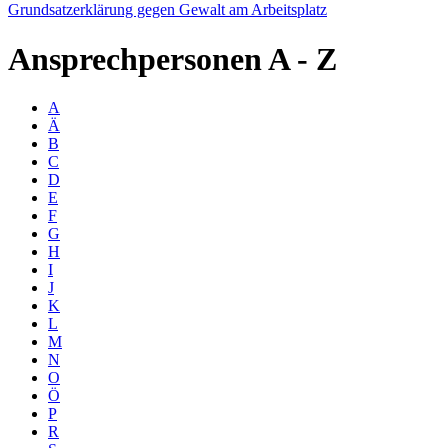
Grundsatzerklärung gegen Gewalt am Arbeitsplatz
Ansprechpersonen
A - Z
A
Ä
B
C
D
E
F
G
H
I
J
K
L
M
N
O
Ö
P
R