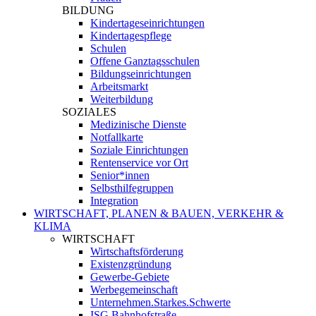
BILDUNG
Kindertageseinrichtungen
Kindertagespflege
Schulen
Offene Ganztagsschulen
Bildungseinrichtungen
Arbeitsmarkt
Weiterbildung
SOZIALES
Medizinische Dienste
Notfallkarte
Soziale Einrichtungen
Rentenservice vor Ort
Senior*innen
Selbsthilfegruppen
Integration
WIRTSCHAFT, PLANEN & BAUEN, VERKEHR &
KLIMA
WIRTSCHAFT
Wirtschaftsförderung
Existenzgründung
Gewerbe-Gebiete
Werbegemeinschaft
Unternehmen.Starkes.Schwerte
ISG Bahnhofstraße