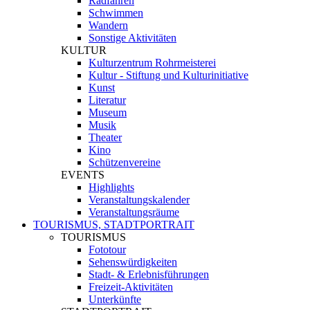
Radfahren
Schwimmen
Wandern
Sonstige Aktivitäten
KULTUR
Kulturzentrum Rohrmeisterei
Kultur - Stiftung und Kulturinitiative
Kunst
Literatur
Museum
Musik
Theater
Kino
Schützenvereine
EVENTS
Highlights
Veranstaltungskalender
Veranstaltungsräume
TOURISMUS, STADTPORTRAIT
TOURISMUS
Fototour
Sehenswürdigkeiten
Stadt- & Erlebnisführungen
Freizeit-Aktivitäten
Unterkünfte