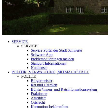
SERVICE
SERVICE
Service-Portal der Stadt Schwerte
Schwerte App
Probleme/Störungen melden
Standort-Informationen
Notdienste
POLITIK, VERWALTUNG, MITMACHSTADT
POLITIK
Bürgermeister
Rat und Gremien
Bürger*innen- und Ratsinformationssystem
Fraktionen
Amtsblatt
Ortsrecht
Korruptionsbekämpfung