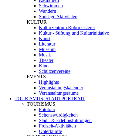
Radfahren
Schwimmen
Wandern
Sonstige Aktivitäten
KULTUR
Kulturzentrum Rohrmeisterei
Kultur - Stiftung und Kulturinitiative
Kunst
Literatur
Museum
Musik
Theater
Kino
Schützenvereine
EVENTS
Highlights
Veranstaltungskalender
Veranstaltungsräume
TOURISMUS, STADTPORTRAIT
TOURISMUS
Fototour
Sehenswürdigkeiten
Stadt- & Erlebnisführungen
Freizeit-Aktivitäten
Unterkünfte