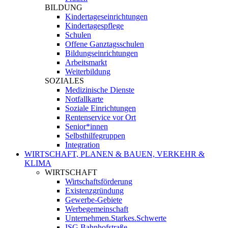
BILDUNG
Kindertageseinrichtungen
Kindertagespflege
Schulen
Offene Ganztagsschulen
Bildungseinrichtungen
Arbeitsmarkt
Weiterbildung
SOZIALES
Medizinische Dienste
Notfallkarte
Soziale Einrichtungen
Rentenservice vor Ort
Senior*innen
Selbsthilfegruppen
Integration
WIRTSCHAFT, PLANEN & BAUEN, VERKEHR &
KLIMA
WIRTSCHAFT
Wirtschaftsförderung
Existenzgründung
Gewerbe-Gebiete
Werbegemeinschaft
Unternehmen.Starkes.Schwerte
ISG Bahnhofstraße