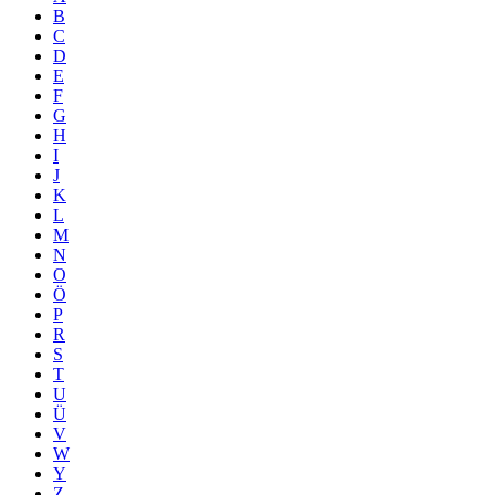
B
C
D
E
F
G
H
I
J
K
L
M
N
O
Ö
P
R
S
T
U
Ü
V
W
Y
Z