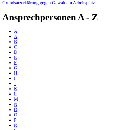
Grundsatzerklärung gegen Gewalt am Arbeitsplatz
Ansprechpersonen
A - Z
A
Ä
B
C
D
E
F
G
H
I
J
K
L
M
N
O
Ö
P
R