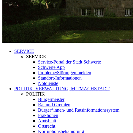
SERVICE
SERVICE
Service-Portal der Stadt Schwerte
Schwerte App
Probleme/Störungen melden
Standort-Informationen
Notdienste
POLITIK, VERWALTUNG, MITMACHSTADT
POLITIK
Bürgermeister
Rat und Gremien
Bürger*innen- und Ratsinformationssystem
Fraktionen
Amtsblatt
Ortsrecht
Korruptionsbekämpfung