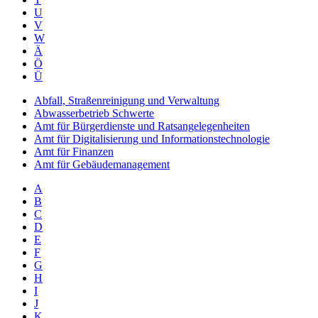
U
V
W
Ä
Ö
Ü
Abfall, Straßenreinigung und Verwaltung
Abwasserbetrieb Schwerte
Amt für Bürgerdienste und Ratsangelegenheiten
Amt für Digitalisierung und Informationstechnologie
Amt für Finanzen
Amt für Gebäudemanagement
A
B
C
D
E
F
G
H
I
J
K