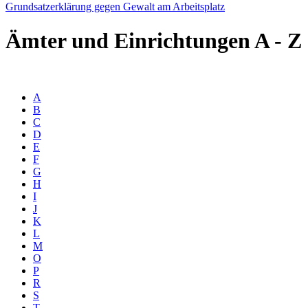
Grundsatzerklärung gegen Gewalt am Arbeitsplatz
Ämter und Einrichtungen
A - Z
A
B
C
D
E
F
G
H
I
J
K
L
M
O
P
R
S
T