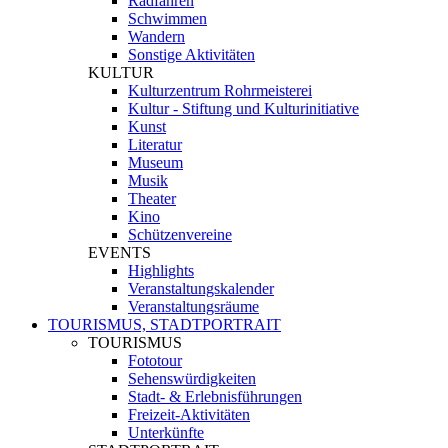
Radfahren
Schwimmen
Wandern
Sonstige Aktivitäten
KULTUR
Kulturzentrum Rohrmeisterei
Kultur - Stiftung und Kulturinitiative
Kunst
Literatur
Museum
Musik
Theater
Kino
Schützenvereine
EVENTS
Highlights
Veranstaltungskalender
Veranstaltungsräume
TOURISMUS, STADTPORTRAIT
TOURISMUS
Fototour
Sehenswürdigkeiten
Stadt- & Erlebnisführungen
Freizeit-Aktivitäten
Unterkünfte