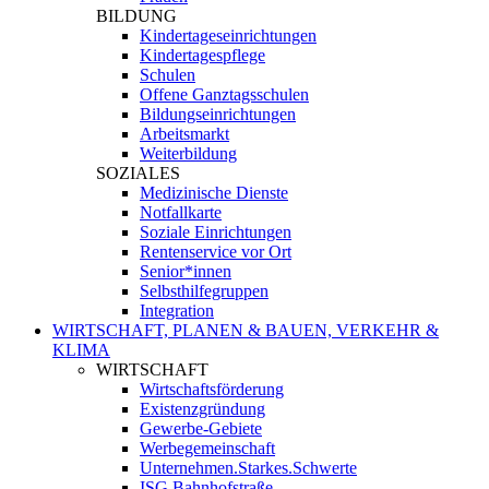
BILDUNG
Kindertageseinrichtungen
Kindertagespflege
Schulen
Offene Ganztagsschulen
Bildungseinrichtungen
Arbeitsmarkt
Weiterbildung
SOZIALES
Medizinische Dienste
Notfallkarte
Soziale Einrichtungen
Rentenservice vor Ort
Senior*innen
Selbsthilfegruppen
Integration
WIRTSCHAFT, PLANEN & BAUEN, VERKEHR &
KLIMA
WIRTSCHAFT
Wirtschaftsförderung
Existenzgründung
Gewerbe-Gebiete
Werbegemeinschaft
Unternehmen.Starkes.Schwerte
ISG Bahnhofstraße