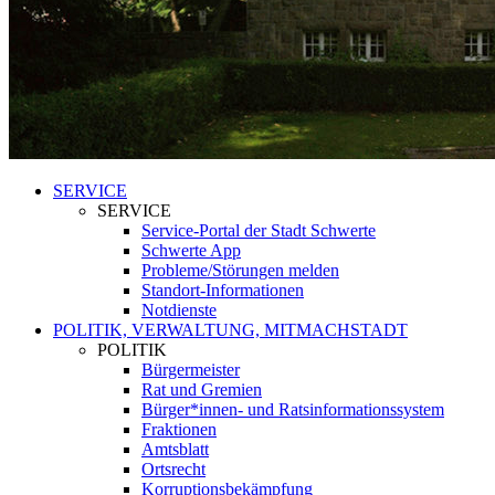
SERVICE
SERVICE
Service-Portal der Stadt Schwerte
Schwerte App
Probleme/Störungen melden
Standort-Informationen
Notdienste
POLITIK, VERWALTUNG, MITMACHSTADT
POLITIK
Bürgermeister
Rat und Gremien
Bürger*innen- und Ratsinformationssystem
Fraktionen
Amtsblatt
Ortsrecht
Korruptionsbekämpfung