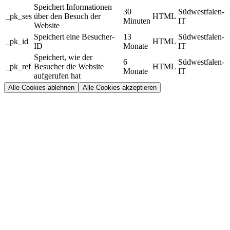
Speichert Informationen
30
Südwestfalen-
_pk_ses
über den Besuch der
HTML
Minuten
IT
Website
Speichert eine Besucher-
13
Südwestfalen-
_pk_id
HTML
ID
Monate
IT
Speichert, wie der
6
Südwestfalen-
_pk_ref
Besucher die Website
HTML
Monate
IT
aufgerufen hat
Alle Cookies ablehnen
Alle Cookies akzeptieren