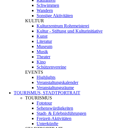
Radfahren
Schwimmen
Wandern
Sonstige Aktivitäten
KULTUR
Kulturzentrum Rohrmeisterei
Kultur - Stiftung und Kulturinitiative
Kunst
Literatur
Museum
Musik
Theater
Kino
Schützenvereine
EVENTS
Highlights
Veranstaltungskalender
Veranstaltungsräume
TOURISMUS, STADTPORTRAIT
TOURISMUS
Fototour
Sehenswürdigkeiten
Stadt- & Erlebnisführungen
Freizeit-Aktivitäten
Unterkünfte