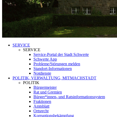
SERVICE
SERVICE
Service-Portal der Stadt Schwerte
Schwerte App
Probleme/Störungen melden
Standort-Informationen
Notdienste
POLITIK, VERWALTUNG, MITMACHSTADT
POLITIK
Bürgermeister
Rat und Gremien
Bürger*innen- und Ratsinformationssystem
Fraktionen
Amtsblatt
Ortsrecht
Korruptionsbekämpfung