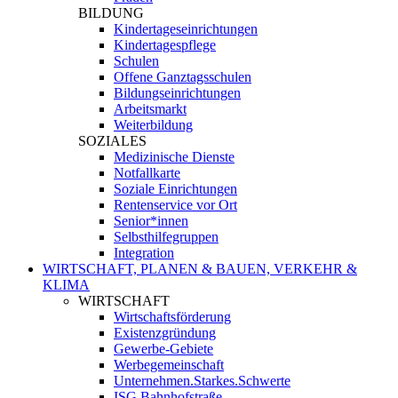
BILDUNG
Kindertageseinrichtungen
Kindertagespflege
Schulen
Offene Ganztagsschulen
Bildungseinrichtungen
Arbeitsmarkt
Weiterbildung
SOZIALES
Medizinische Dienste
Notfallkarte
Soziale Einrichtungen
Rentenservice vor Ort
Senior*innen
Selbsthilfegruppen
Integration
WIRTSCHAFT, PLANEN & BAUEN, VERKEHR &
KLIMA
WIRTSCHAFT
Wirtschaftsförderung
Existenzgründung
Gewerbe-Gebiete
Werbegemeinschaft
Unternehmen.Starkes.Schwerte
ISG Bahnhofstraße