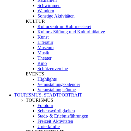
Radfahren
Schwimmen
Wandern
Sonstige Aktivitäten
KULTUR
Kulturzentrum Rohrmeisterei
Kultur - Stiftung und Kulturinitiative
Kunst
Literatur
Museum
Musik
Theater
Kino
Schützenvereine
EVENTS
Highlights
Veranstaltungskalender
Veranstaltungsräume
TOURISMUS, STADTPORTRAIT
TOURISMUS
Fototour
Sehenswürdigkeiten
Stadt- & Erlebnisführungen
Freizeit-Aktivitäten
Unterkünfte