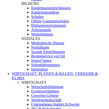
BILDUNG
Kindertageseinrichtungen
Kindertagespflege
Schulen
Offene Ganztagsschulen
Bildungseinrichtungen
Arbeitsmarkt
Weiterbildung
SOZIALES
Medizinische Dienste
Notfallkarte
Soziale Einrichtungen
Rentenservice vor Ort
Senior*innen
Selbsthilfegruppen
Integration
WIRTSCHAFT, PLANEN & BAUEN, VERKEHR &
KLIMA
WIRTSCHAFT
Wirtschaftsförderung
Existenzgründung
Gewerbe-Gebiete
Werbegemeinschaft
Unternehmen.Starkes.Schwerte
ISG Bahnhofstraße