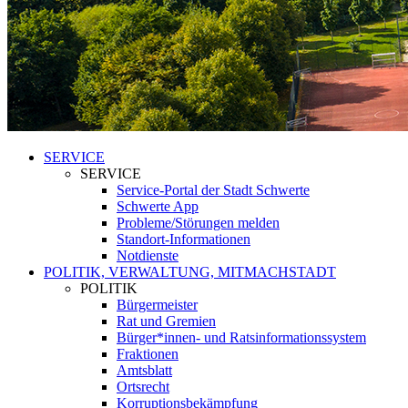
SERVICE
SERVICE
Service-Portal der Stadt Schwerte
Schwerte App
Probleme/Störungen melden
Standort-Informationen
Notdienste
POLITIK, VERWALTUNG, MITMACHSTADT
POLITIK
Bürgermeister
Rat und Gremien
Bürger*innen- und Ratsinformationssystem
Fraktionen
Amtsblatt
Ortsrecht
Korruptionsbekämpfung