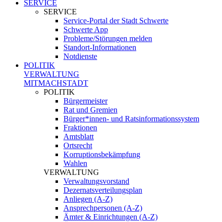
SERVICE
SERVICE
Service-Portal der Stadt Schwerte
Schwerte App
Probleme/Störungen melden
Standort-Informationen
Notdienste
POLITIK
VERWALTUNG
MITMACHSTADT
POLITIK
Bürgermeister
Rat und Gremien
Bürger*innen- und Ratsinformationssystem
Fraktionen
Amtsblatt
Ortsrecht
Korruptionsbekämpfung
Wahlen
VERWALTUNG
Verwaltungsvorstand
Dezernatsverteilungsplan
Anliegen (A-Z)
Ansprechpersonen (A-Z)
Ämter & Einrichtungen (A-Z)