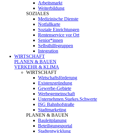
Arbeitsmarkt
Weiterbildung
SOZIALES
Medizinische Dienste
Notfallkarte
Soziale Einrichtungen
Rentenservice vor Ort
Senior*innen
Selbsthilfegruppen
Integration
WIRTSCHAFT
PLANEN & BAUEN
VERKEHR & KLIMA
WIRTSCHAFT
Wirtschaftsförderung
Existenzgründung
Gewerbe-Gebiete
Werbegemeinschaft
Unternehmen.Starkes.Schwerte
ISG Bahnhofstraße
Stadtmarketing
PLANEN & BAUEN
Bauleitplanung
Beteiligungsportal
Stadtentwicklung