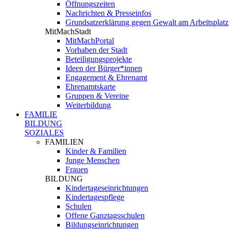
Öffnungszeiten
Nachrichten & Presseinfos
Grundsatzerklärung gegen Gewalt am Arbeitsplatz
MitMachStadt
MitMachPortal
Vorhaben der Stadt
Beteiligungsprojekte
Ideen der Bürger*innen
Engagement & Ehrenamt
Ehrenamtskarte
Gruppen & Vereine
Weiterbildung
FAMILIE
BILDUNG
SOZIALES
FAMILIEN
Kinder & Familien
Junge Menschen
Frauen
BILDUNG
Kindertageseinrichtungen
Kindertagespflege
Schulen
Offene Ganztagsschulen
Bildungseinrichtungen