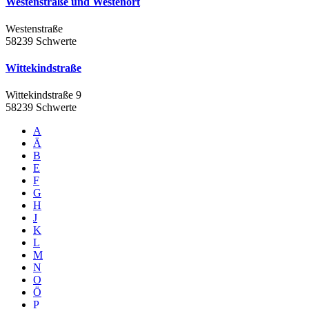
Westenstraße und Westenort
Westenstraße
58239 Schwerte
Wittekindstraße
Wittekindstraße 9
58239 Schwerte
A
Ä
B
E
F
G
H
J
K
L
M
N
O
Ö
P