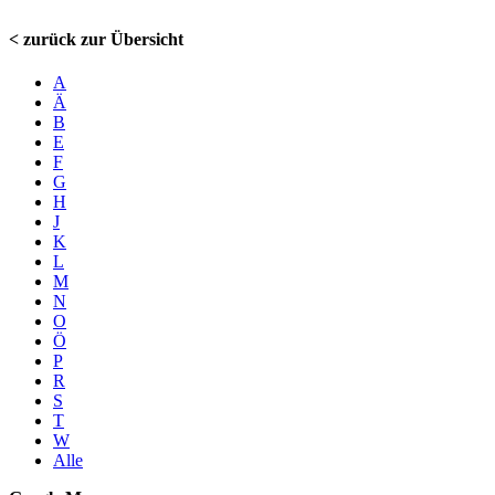
< zurück zur Übersicht
A
Ä
B
E
F
G
H
J
K
L
M
N
O
Ö
P
R
S
T
W
Alle