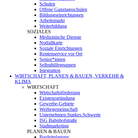
Schulen
Offene Ganztagsschulen
Bildungseinrichtungen
Arbeitsmarkt
Weiterbildung
SOZIALES
Medizinische Dienste
Notfallkarte
Soziale Einrichtungen
Rentenservice vor Ort
Senior*innen
Selbsthilfegruppen
Integration
WIRTSCHAFT, PLANEN & BAUEN, VERKEHR &
KLIMA
WIRTSCHAFT
Wirtschaftsförderung
Existenzgründung
Gewerbe-Gebiete
Werbegemeinschaft
Unternehmen.Starkes.Schwerte
ISG Bahnhofstraße
Stadtmarketing
PLANEN & BAUEN
Bauleitplanung