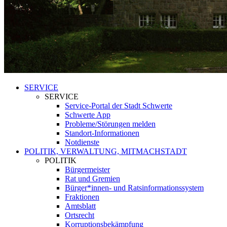
SERVICE
SERVICE
Service-Portal der Stadt Schwerte
Schwerte App
Probleme/Störungen melden
Standort-Informationen
Notdienste
POLITIK, VERWALTUNG, MITMACHSTADT
POLITIK
Bürgermeister
Rat und Gremien
Bürger*innen- und Ratsinformationssystem
Fraktionen
Amtsblatt
Ortsrecht
Korruptionsbekämpfung