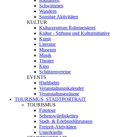
Radfahren
Schwimmen
Wandern
Sonstige Aktivitäten
KULTUR
Kulturzentrum Rohrmeisterei
Kultur - Stiftung und Kulturinitiative
Kunst
Literatur
Museum
Musik
Theater
Kino
Schützenvereine
EVENTS
Highlights
Veranstaltungskalender
Veranstaltungsräume
TOURISMUS, STADTPORTRAIT
TOURISMUS
Fototour
Sehenswürdigkeiten
Stadt- & Erlebnisführungen
Freizeit-Aktivitäten
Unterkünfte