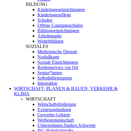
BILDUNG
Kindertageseinrichtungen
Kindertagespflege
Schulen
Offene Ganztagsschulen
Bildungseinrichtungen
Arbeitsmarkt
Weiterbildung
SOZIALES
Medizinische Dienste
Notfallkarte
Soziale Einrichtungen
Rentenservice vor Ort
Senior*innen
Selbsthilfegruppen
Integration
WIRTSCHAFT, PLANEN & BAUEN, VERKEHR &
KLIMA
WIRTSCHAFT
Wirtschaftsförderung
Existenzgründung
Gewerbe-Gebiete
Werbegemeinschaft
Unternehmen.Starkes.Schwerte
ISG Bahnhofstraße