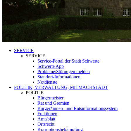
SERVICE
SERVICE
Service-Portal der Stadt Schwerte
Schwerte App
Probleme/Störungen melden
Standort-Informationen
Notdienste
POLITIK, VERWALTUNG, MITMACHSTADT
POLITIK
Bürgermeister
Rat und Gremien
Bürger*innen- und Ratsinformationssystem
Fraktionen
Amtsblatt
Ortsrecht
Korruptionsbekämpfung