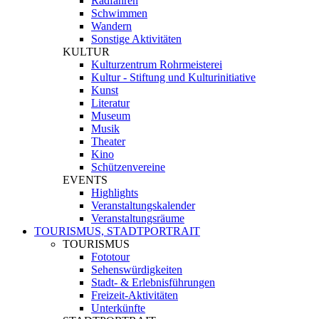
Radfahren
Schwimmen
Wandern
Sonstige Aktivitäten
KULTUR
Kulturzentrum Rohrmeisterei
Kultur - Stiftung und Kulturinitiative
Kunst
Literatur
Museum
Musik
Theater
Kino
Schützenvereine
EVENTS
Highlights
Veranstaltungskalender
Veranstaltungsräume
TOURISMUS, STADTPORTRAIT
TOURISMUS
Fototour
Sehenswürdigkeiten
Stadt- & Erlebnisführungen
Freizeit-Aktivitäten
Unterkünfte