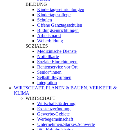
BILDUNG
Kindertageseinrichtungen
Kindertagespflege
Schulen
Offene Ganztagsschulen
Bildungseinrichtungen
Arbeitsmarkt
Weiterbildung
SOZIALES
Medizinische Dienste
Notfallkarte
Soziale Einrichtungen
Rentenservice vor Ort
Senior*innen
Selbsthilfegruppen
Integration
WIRTSCHAFT, PLANEN & BAUEN, VERKEHR &
KLIMA
WIRTSCHAFT
Wirtschaftsförderung
Existenzgründung
Gewerbe-Gebiete
Werbegemeinschaft
Unternehmen.Starkes.Schwerte
ISG Bahnhofstraße