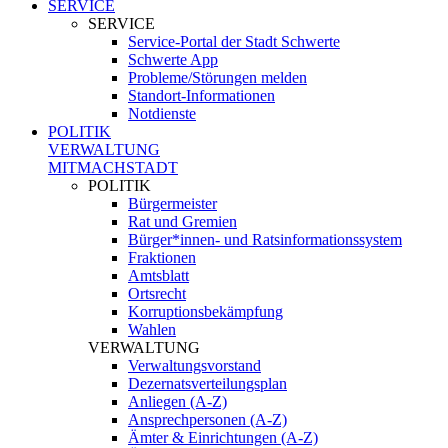
SERVICE
SERVICE
Service-Portal der Stadt Schwerte
Schwerte App
Probleme/Störungen melden
Standort-Informationen
Notdienste
POLITIK
VERWALTUNG
MITMACHSTADT
POLITIK
Bürgermeister
Rat und Gremien
Bürger*innen- und Ratsinformationssystem
Fraktionen
Amtsblatt
Ortsrecht
Korruptionsbekämpfung
Wahlen
VERWALTUNG
Verwaltungsvorstand
Dezernatsverteilungsplan
Anliegen (A-Z)
Ansprechpersonen (A-Z)
Ämter & Einrichtungen (A-Z)