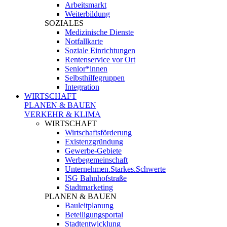
Arbeitsmarkt
Weiterbildung
SOZIALES
Medizinische Dienste
Notfallkarte
Soziale Einrichtungen
Rentenservice vor Ort
Senior*innen
Selbsthilfegruppen
Integration
WIRTSCHAFT
PLANEN & BAUEN
VERKEHR & KLIMA
WIRTSCHAFT
Wirtschaftsförderung
Existenzgründung
Gewerbe-Gebiete
Werbegemeinschaft
Unternehmen.Starkes.Schwerte
ISG Bahnhofstraße
Stadtmarketing
PLANEN & BAUEN
Bauleitplanung
Beteiligungsportal
Stadtentwicklung