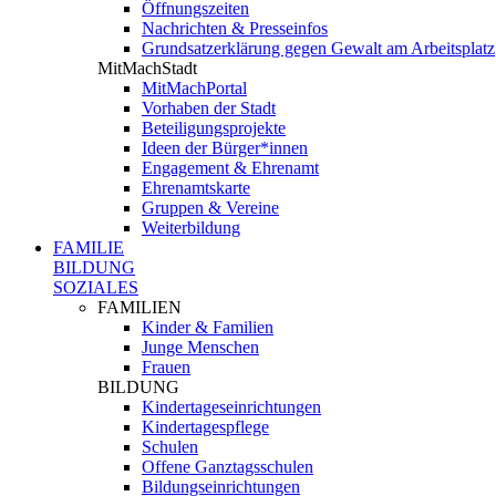
Öffnungszeiten
Nachrichten & Presseinfos
Grundsatzerklärung gegen Gewalt am Arbeitsplatz
MitMachStadt
MitMachPortal
Vorhaben der Stadt
Beteiligungsprojekte
Ideen der Bürger*innen
Engagement & Ehrenamt
Ehrenamtskarte
Gruppen & Vereine
Weiterbildung
FAMILIE
BILDUNG
SOZIALES
FAMILIEN
Kinder & Familien
Junge Menschen
Frauen
BILDUNG
Kindertageseinrichtungen
Kindertagespflege
Schulen
Offene Ganztagsschulen
Bildungseinrichtungen