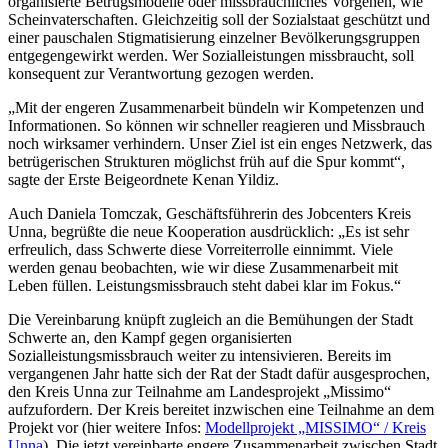
organisierte Betrugsmodelle oder missbräuchliches Vorgehen, wie
Scheinvaterschaften. Gleichzeitig soll der Sozialstaat geschützt und
einer pauschalen Stigmatisierung einzelner Bevölkerungsgruppen
entgegengewirkt werden. Wer Sozialleistungen missbraucht, soll
konsequent zur Verantwortung gezogen werden.
„Mit der engeren Zusammenarbeit bündeln wir Kompetenzen und
Informationen. So können wir schneller reagieren und Missbrauch
noch wirksamer verhindern. Unser Ziel ist ein enges Netzwerk, das
betrügerischen Strukturen möglichst früh auf die Spur kommt“,
sagte der Erste Beigeordnete Kenan Yildiz.
Auch Daniela Tomczak, Geschäftsführerin des Jobcenters Kreis
Unna, begrüßte die neue Kooperation ausdrücklich: „Es ist sehr
erfreulich, dass Schwerte diese Vorreiterrolle einnimmt. Viele
werden genau beobachten, wie wir diese Zusammenarbeit mit
Leben füllen. Leistungsmissbrauch steht dabei klar im Fokus.“
Die Vereinbarung knüpft zugleich an die Bemühungen der Stadt
Schwerte an, den Kampf gegen organisierten
Sozialleistungsmissbrauch weiter zu intensivieren. Bereits im
vergangenen Jahr hatte sich der Rat der Stadt dafür ausgesprochen,
den Kreis Unna zur Teilnahme am Landesprojekt „Missimo“
aufzufordern. Der Kreis bereitet inzwischen eine Teilnahme an dem
Projekt vor (hier weitere Infos:
Modellprojekt „MISSIMO“ / Kreis
Unna
). Die jetzt vereinbarte engere Zusammenarbeit zwischen Stadt