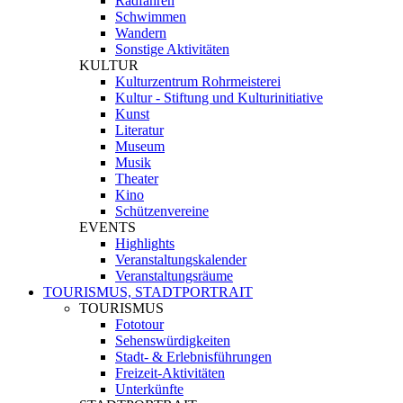
Radfahren
Schwimmen
Wandern
Sonstige Aktivitäten
KULTUR
Kulturzentrum Rohrmeisterei
Kultur - Stiftung und Kulturinitiative
Kunst
Literatur
Museum
Musik
Theater
Kino
Schützenvereine
EVENTS
Highlights
Veranstaltungskalender
Veranstaltungsräume
TOURISMUS, STADTPORTRAIT
TOURISMUS
Fototour
Sehenswürdigkeiten
Stadt- & Erlebnisführungen
Freizeit-Aktivitäten
Unterkünfte