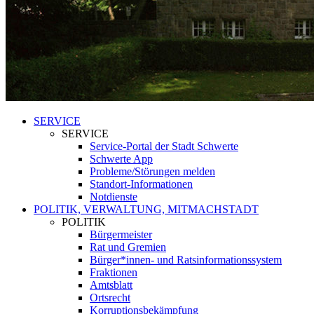
SERVICE
SERVICE
Service-Portal der Stadt Schwerte
Schwerte App
Probleme/Störungen melden
Standort-Informationen
Notdienste
POLITIK, VERWALTUNG, MITMACHSTADT
POLITIK
Bürgermeister
Rat und Gremien
Bürger*innen- und Ratsinformationssystem
Fraktionen
Amtsblatt
Ortsrecht
Korruptionsbekämpfung