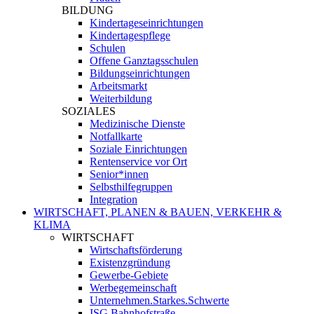
BILDUNG
Kindertageseinrichtungen
Kindertagespflege
Schulen
Offene Ganztagsschulen
Bildungseinrichtungen
Arbeitsmarkt
Weiterbildung
SOZIALES
Medizinische Dienste
Notfallkarte
Soziale Einrichtungen
Rentenservice vor Ort
Senior*innen
Selbsthilfegruppen
Integration
WIRTSCHAFT, PLANEN & BAUEN, VERKEHR &
KLIMA
WIRTSCHAFT
Wirtschaftsförderung
Existenzgründung
Gewerbe-Gebiete
Werbegemeinschaft
Unternehmen.Starkes.Schwerte
ISG Bahnhofstraße