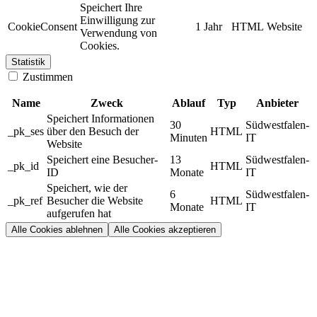
Speichert Ihre
Einwilligung zur
CookieConsent
1 Jahr
HTML
Website
Verwendung von
Cookies.
Statistik
Zustimmen
Name
Zweck
Ablauf
Typ
Anbieter
Speichert Informationen
30
Südwestfalen-
_pk_ses
über den Besuch der
HTML
Minuten
IT
Website
Speichert eine Besucher-
13
Südwestfalen-
_pk_id
HTML
ID
Monate
IT
Speichert, wie der
6
Südwestfalen-
_pk_ref
Besucher die Website
HTML
Monate
IT
aufgerufen hat
Alle Cookies ablehnen
Alle Cookies akzeptieren