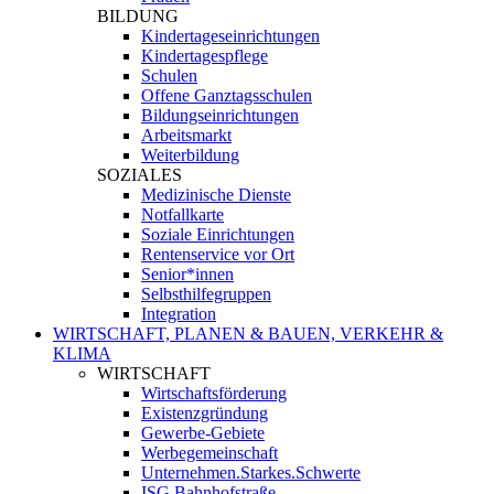
BILDUNG
Kindertageseinrichtungen
Kindertagespflege
Schulen
Offene Ganztagsschulen
Bildungseinrichtungen
Arbeitsmarkt
Weiterbildung
SOZIALES
Medizinische Dienste
Notfallkarte
Soziale Einrichtungen
Rentenservice vor Ort
Senior*innen
Selbsthilfegruppen
Integration
WIRTSCHAFT, PLANEN & BAUEN, VERKEHR &
KLIMA
WIRTSCHAFT
Wirtschaftsförderung
Existenzgründung
Gewerbe-Gebiete
Werbegemeinschaft
Unternehmen.Starkes.Schwerte
ISG Bahnhofstraße