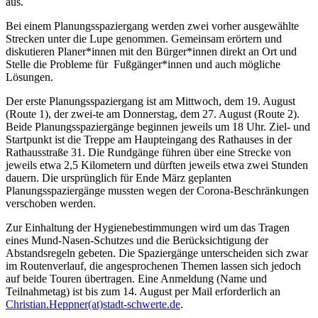
aus.
Bei einem Planungsspaziergang werden zwei vorher ausgewählte
Strecken unter die Lupe genommen. Gemeinsam erörtern und
diskutieren Planer*innen mit den Bürger*innen direkt an Ort und
Stelle die Probleme für Fußgänger*innen und auch mögliche
Lösungen.
Der erste Planungsspaziergang ist am Mittwoch, dem 19. August
(Route 1), der zwei-te am Donnerstag, dem 27. August (Route 2).
Beide Planungsspaziergänge beginnen jeweils um 18 Uhr. Ziel- und
Startpunkt ist die Treppe am Haupteingang des Rathauses in der
Rathausstraße 31. Die Rundgänge führen über eine Strecke von
jeweils etwa 2,5 Kilometern und dürften jeweils etwa zwei Stunden
dauern. Die ursprünglich für Ende März geplanten
Planungsspaziergänge mussten wegen der Corona-Beschränkungen
verschoben werden.
Zur Einhaltung der Hygienebestimmungen wird um das Tragen
eines Mund-Nasen-Schutzes und die Berücksichtigung der
Abstandsregeln gebeten. Die Spaziergänge unterscheiden sich zwar
im Routenverlauf, die angesprochenen Themen lassen sich jedoch
auf beide Touren übertragen. Eine Anmeldung (Name und
Teilnahmetag) ist bis zum 14. August per Mail erforderlich an
Christian.Heppner(at)stadt-schwerte.de
.