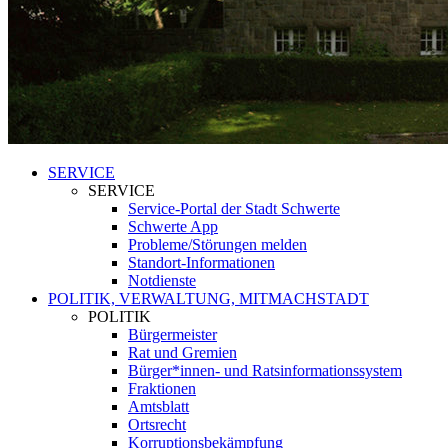
SERVICE
SERVICE
Service-Portal der Stadt Schwerte
Schwerte App
Probleme/Störungen melden
Standort-Informationen
Notdienste
POLITIK, VERWALTUNG, MITMACHSTADT
POLITIK
Bürgermeister
Rat und Gremien
Bürger*innen- und Ratsinformationssystem
Fraktionen
Amtsblatt
Ortsrecht
Korruptionsbekämpfung