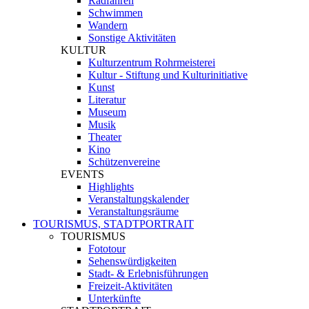
Radfahren
Schwimmen
Wandern
Sonstige Aktivitäten
KULTUR
Kulturzentrum Rohrmeisterei
Kultur - Stiftung und Kulturinitiative
Kunst
Literatur
Museum
Musik
Theater
Kino
Schützenvereine
EVENTS
Highlights
Veranstaltungskalender
Veranstaltungsräume
TOURISMUS, STADTPORTRAIT
TOURISMUS
Fototour
Sehenswürdigkeiten
Stadt- & Erlebnisführungen
Freizeit-Aktivitäten
Unterkünfte