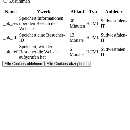
Zustimmen
Name
Zweck
Ablauf
Typ
Anbieter
Speichert Informationen
30
Südwestfalen-
_pk_ses
über den Besuch der
HTML
Minuten
IT
Website
Speichert eine Besucher-
13
Südwestfalen-
_pk_id
HTML
ID
Monate
IT
Speichert, wie der
6
Südwestfalen-
_pk_ref
Besucher die Website
HTML
Monate
IT
aufgerufen hat
Alle Cookies ablehnen
Alle Cookies akzeptieren