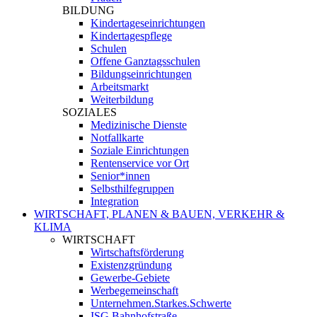
BILDUNG
Kindertageseinrichtungen
Kindertagespflege
Schulen
Offene Ganztagsschulen
Bildungseinrichtungen
Arbeitsmarkt
Weiterbildung
SOZIALES
Medizinische Dienste
Notfallkarte
Soziale Einrichtungen
Rentenservice vor Ort
Senior*innen
Selbsthilfegruppen
Integration
WIRTSCHAFT, PLANEN & BAUEN, VERKEHR &
KLIMA
WIRTSCHAFT
Wirtschaftsförderung
Existenzgründung
Gewerbe-Gebiete
Werbegemeinschaft
Unternehmen.Starkes.Schwerte
ISG Bahnhofstraße