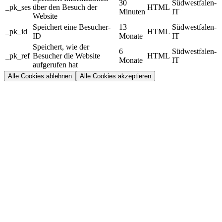
30
Südwestfalen-
_pk_ses
über den Besuch der
HTML
Minuten
IT
Website
Speichert eine Besucher-
13
Südwestfalen-
_pk_id
HTML
ID
Monate
IT
Speichert, wie der
6
Südwestfalen-
_pk_ref
Besucher die Website
HTML
Monate
IT
aufgerufen hat
Alle Cookies ablehnen
Alle Cookies akzeptieren