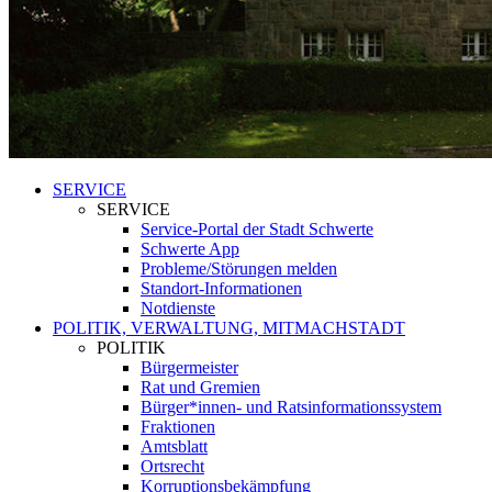
SERVICE
SERVICE
Service-Portal der Stadt Schwerte
Schwerte App
Probleme/Störungen melden
Standort-Informationen
Notdienste
POLITIK, VERWALTUNG, MITMACHSTADT
POLITIK
Bürgermeister
Rat und Gremien
Bürger*innen- und Ratsinformationssystem
Fraktionen
Amtsblatt
Ortsrecht
Korruptionsbekämpfung