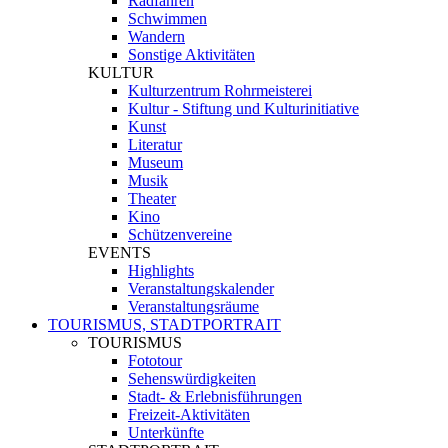
Radfahren
Schwimmen
Wandern
Sonstige Aktivitäten
KULTUR
Kulturzentrum Rohrmeisterei
Kultur - Stiftung und Kulturinitiative
Kunst
Literatur
Museum
Musik
Theater
Kino
Schützenvereine
EVENTS
Highlights
Veranstaltungskalender
Veranstaltungsräume
TOURISMUS, STADTPORTRAIT
TOURISMUS
Fototour
Sehenswürdigkeiten
Stadt- & Erlebnisführungen
Freizeit-Aktivitäten
Unterkünfte