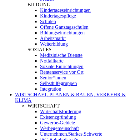
BILDUNG
Kindertageseinrichtungen
Kindertagespflege
Schulen
Offene Ganztagsschulen
Bildungseinrichtungen
Arbeitsmarkt
Weiterbildung
SOZIALES
Medizinische Dienste
Notfallkarte
Soziale Einrichtungen
Rentenservice vor Ort
Senior*innen
Selbsthilfegruppen
Integration
WIRTSCHAFT, PLANEN & BAUEN, VERKEHR &
KLIMA
WIRTSCHAFT
Wirtschaftsförderung
Existenzgründung
Gewerbe-Gebiete
Werbegemeinschaft
Unternehmen.Starkes.Schwerte
ISG Bahnhofstraße