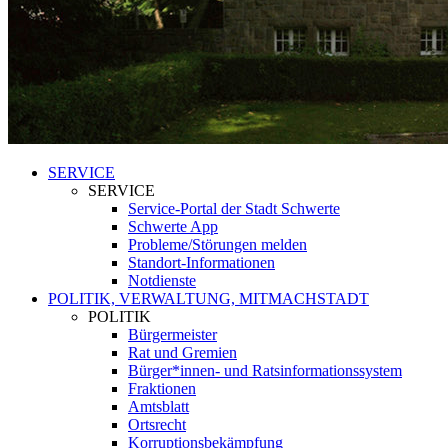
SERVICE
SERVICE
Service-Portal der Stadt Schwerte
Schwerte App
Probleme/Störungen melden
Standort-Informationen
Notdienste
POLITIK, VERWALTUNG, MITMACHSTADT
POLITIK
Bürgermeister
Rat und Gremien
Bürger*innen- und Ratsinformationssystem
Fraktionen
Amtsblatt
Ortsrecht
Korruptionsbekämpfung