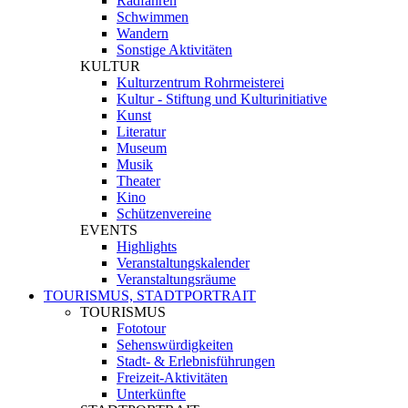
Radfahren
Schwimmen
Wandern
Sonstige Aktivitäten
KULTUR
Kulturzentrum Rohrmeisterei
Kultur - Stiftung und Kulturinitiative
Kunst
Literatur
Museum
Musik
Theater
Kino
Schützenvereine
EVENTS
Highlights
Veranstaltungskalender
Veranstaltungsräume
TOURISMUS, STADTPORTRAIT
TOURISMUS
Fototour
Sehenswürdigkeiten
Stadt- & Erlebnisführungen
Freizeit-Aktivitäten
Unterkünfte